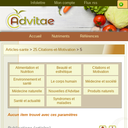
Infolettre
Mon compte
Flux rss
Accueil
Nutriments
Références
Articles-sante
>
25.Citations-et-Motivation
> 5
Alimentation et
Beauté et
Citations et
Nutrition
esthétique
Motivation
Environnement et
Le corps humain
Médecine et société
santé
Médecine naturelle
Nouvelles d'Advitae
Produits naturels
Syndromes et
Santé et actualité
maladies
Aucun item trouvé avec ces paramètres
Publications (articles)