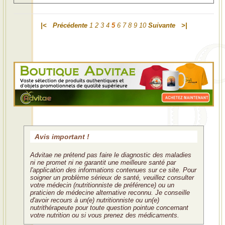
|<
Précédente
1
2
3
4
5
6
7
8
9
10
Suivante
>|
Avis important !
Advitae ne prétend pas faire le diagnostic des maladies
ni ne promet ni ne garantit une meilleure santé par
l'application des informations contenues sur ce site. Pour
soigner un problème sérieux de santé, veuillez consulter
votre médecin (nutritionniste de préférence) ou un
praticien de médecine alternative reconnu. Je conseille
d'avoir recours à un(e) nutritionniste ou un(e)
nutrithérapeute pour toute question pointue concernant
votre nutrition ou si vous prenez des médicaments.