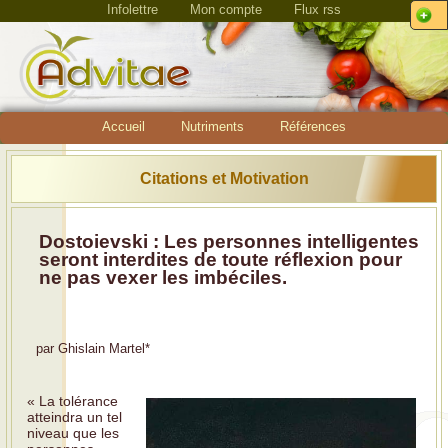
Infolettre
Mon compte
Flux rss
Accueil
Nutriments
Références
Citations et Motivation
Dostoievski : Les personnes intelligentes
seront interdites de toute réflexion pour
ne pas vexer les imbéciles.
par
Ghislain Martel
*
« La tolérance
atteindra un tel
niveau que les