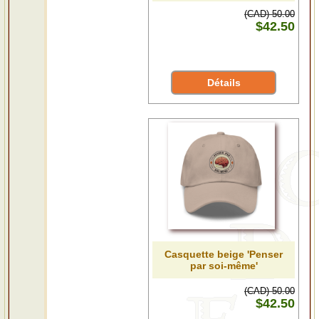
(CAD) 50.00
$42.50
Détails
Casquette beige 'Penser
par soi-même'
(CAD) 50.00
$42.50