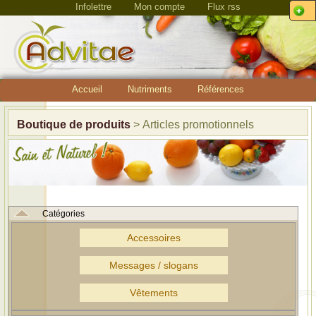
Infolettre
Mon compte
Flux rss
Accueil
Nutriments
Références
Boutique de produits
> Articles promotionnels
Catégories
Accessoires
Messages / slogans
Vêtements