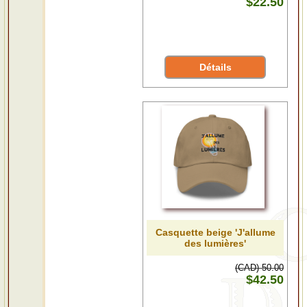
$22.50
Détails
Casquette beige 'J'allume
des lumières'
(CAD) 50.00
$42.50