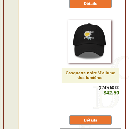
Détails
Casquette noire 'J'allume
des lumières'
(CAD) 50.00
$42.50
Détails