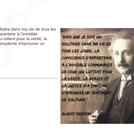
VA: Il n'existe pas de vaccins sûrs. Tous les vaccins sont des poisons 
les mécanismes sont connus et étudiés
Le communisme et le socialisme sont pareils, sauf qu'un t'amène à l'
ce et l'autre par le vote.
litaire dans ma vie de tous les
DGE: Un gouvernement qui use de taxes sur le peuple sans quelles s
partenir à l'invisible
ités urgentes est un instrument de tyrannie.
uttent pour la vérité, la
a empêché d'éprouver un
 Le changement climatique est un leurre utilisé pour effrayer la popu
de l'argent dans le but de la contrôler
Y: Ils gagnent 60 milliards par an avec les vaccins, mais ils gagnent 
les remèdes contre les blessures des vaccins
N: Plus l’effondrement d’un empire est proche, plus ses lois sont foll
URT: Votre vaccin met les autres en danger et se base sur une scien
ètement corrompue. Il s'agit d'une arnaque médicale grotesque