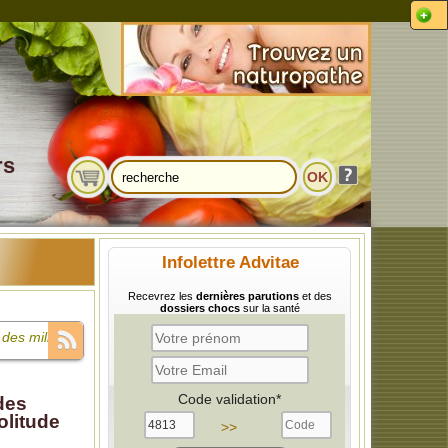
rs
Infolettre Advitae
Recevrez les
dernières parutions
et des
dossiers chocs
sur la santé
des milliards
e compare à
Code validation*
des
olitude
 infantile et
>>