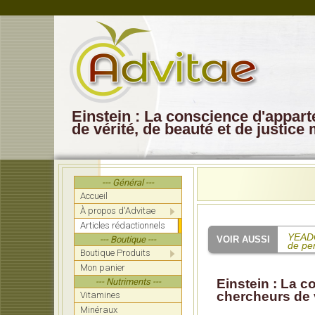
Einstein : La conscience d'appar
de vérité, de beauté et de justice 
--- Général ---
Accueil
À propos d'Advitae
Articles rédactionnels
YEADON
--- Boutique ---
de pe
Boutique Produits
Mon panier
SHAW:
mettre
--- Nutriments ---
Einstein : La c
chercheurs de v
Vitamines
Mucchi
de la 
Minéraux