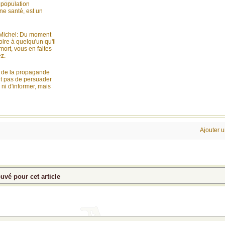
population
e santé, est un
Michel: Du moment
oire à quelqu'un qu'il
mort, vous en faites
z.
t de la propagande
it pas de persuader
ni d'informer, mais
Ajouter 
vé pour cet article