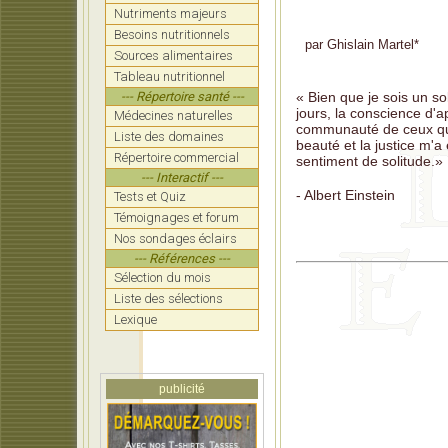
Nutriments majeurs
LATIPO
dont 
Besoins nutritionnels
par
Ghislain Martel
*
Sources alimentaires
Rand: 
Tableau nutritionnel
la for
--- Répertoire santé ---
« Bien que je sois un so
COOLI
jours, la conscience d'ap
Médecines naturelles
nécess
communauté de ceux qui l
Liste des domaines
beauté et la justice m'
MOORE:
Répertoire commercial
sentiment de solitude.»
faire 
--- Interactif ---
- Albert Einstein
Tests et Quiz
KENNED
pour 
Témoignages et forum
Nos sondages éclairs
CICERO
--- Références ---
RANCO
Sélection du mois
compl
Liste des sélections
Lexique
publicité