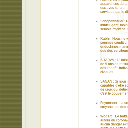
apparences de la
esclaves seraient
servitude par le d
Schopenhauer : P
inintelligent, moin
semble mystérieu
Rabhi : Nous ne v
sommes conditio
endoctrinés,manip
que des serviteur
SHARAV : L'Holoc
de 9 ans de restri
des libertés indivi
civiques
SAGAN : Si nous
capables d'être s
de ceux qui détien
c'est le gouverne
Feynmann : La sci
croyance en des e
Wodarg : Le batt
autour du coronav
aucun danger extr