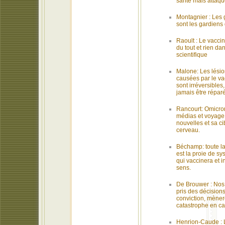
santé mais attaqu
Montagnier : Les 
sont les gardiens
Raoult : Le vacci
du tout et rien da
scientifique
Malone: Les lésion
causées par le va
sont irréversibles
jamais être répar
Rancourt: Omicro
médias et voyage 
nouvelles et sa ci
cerveau.
Béchamp: toute la
est la proie de s
qui vaccinera et i
sens.
De Brouwer : Nos
pris des décisions 
conviction, mèner
catastrophe en ca
Henrion-Caude : L