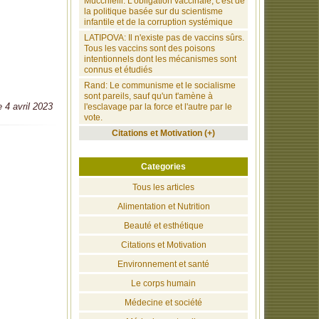
Mucchielli: L'obligation vaccinale, c'est de
la politique basée sur du scientisme
infantile et de la corruption systémique
LATIPOVA: Il n'existe pas de vaccins sûrs.
Tous les vaccins sont des poisons
intentionnels dont les mécanismes sont
connus et étudiés
Rand: Le communisme et le socialisme
sont pareils, sauf qu'un t'amène à
e 4 avril 2023
l'esclavage par la force et l'autre par le
vote.
Citations et Motivation (+)
Categories
Tous les articles
Alimentation et Nutrition
Beauté et esthétique
Citations et Motivation
Environnement et santé
Le corps humain
Médecine et société