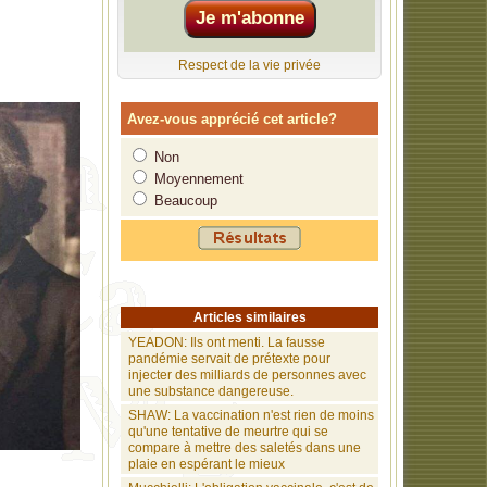
intentionnels
Respect de la vie privée
esclavage par
oient des
Avez-vous apprécié cet article?
Non
lation et
Moyennement
Beaucoup
500 milliards
es.
ce
Articles similaires
YEADON: Ils ont menti. La fausse
pandémie servait de prétexte pour
injecter des milliards de personnes avec
une substance dangereuse.
SHAW: La vaccination n'est rien de moins
qu'une tentative de meurtre qui se
compare à mettre des saletés dans une
plaie en espérant le mieux