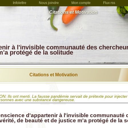
Infolettre
Nous joindre
Mon compte
Flux rss
Citations et Motivation
tenir à l'invisible communauté des chercheu
m'a protégé de la solitude
Citations et Motivation
: Ils ont menti. La fausse pandémie servait de prétexte pour injecter 
rsonnes avec une substance dangereuse.
 La vaccination n'est rien de moins qu'une tentative de meurtre qui s
 des saletés dans une plaie en espérant le mieux
onscience d'appartenir à l'invisible communauté 
érité, de beauté et de justice m'a protégé de la s
elli: L'obligation vaccinale, c'est de la politique basée sur du scientisme
corruption systémique