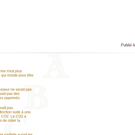
Publié l
nne n'est plus
 qui insiste pour être
esseur ne serait pas
'avait pas des
es opprimés.
naît pas
nction suite à une
u CO2. Le CO2 a
s de créer la
re parfaite aurait les