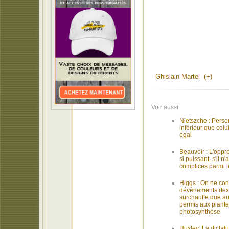
-
Ghislain Martel (+)
Voir aussi:
Nietszche : Perso
inférieur que celui
égal
Beauvoir : L'oppr
si puissant, s'il n
complices parmi l
Higgs : On ne con
dévènements dexti
surchauffe due a
permis aux plante
photosynthèse
Huxley: La dictatu