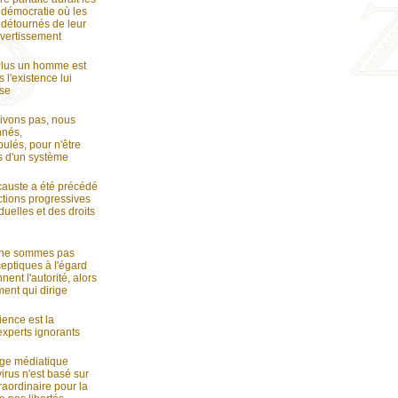
 démocratie où les
 détournés de leur
ivertissement
lus un homme est
s l'existence lui
se
ivons pas, nous
nnés,
ulés, pour n'être
s d'un système
auste a été précédé
ctions progressives
duelles et des droits
 ne sommes pas
ceptiques à l'égard
nent l'autorité, alors
ment qui dirige
ence est la
xperts ignorants
age médiatique
irus n'est basé sur
aordinaire pour la