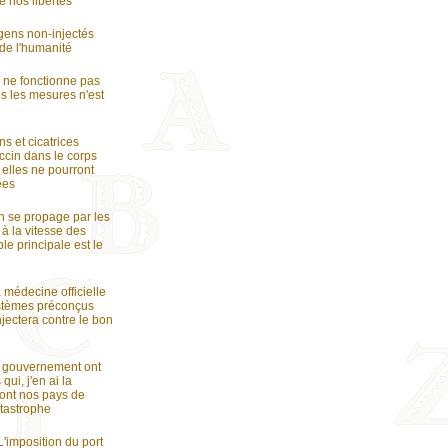
e nos libertés
gens non-injectés
 de l'humanité
n ne fonctionne pas
ns les mesures n'est
s et cicatrices
ccin dans le corps
, elles ne pourront
ées
n se propage par les
à la vitesse des
ble principale est le
 médecine officielle
ystèmes préconçus
njectera contre le bon
 gouvernement ont
qui, j'en ai la
ont nos pays de
tastrophe
'imposition du port