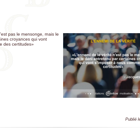
corruption systémique
VA: Il n'existe pas de vaccins sûrs. Tous les vaccins sont des poisons 
les mécanismes sont connus et étudiés
Le communisme et le socialisme sont pareils, sauf qu'un t'amène à l'
ce et l'autre par le vote.
n'est pas le mensonge, mais le
DGE: Un gouvernement qui use de taxes sur le peuple sans quelles s
aines croyances qui vont
ités urgentes est un instrument de tyrannie.
 des certitudes»
 Le changement climatique est un leurre utilisé pour effrayer la popu
de l'argent dans le but de la contrôler
Y: Ils gagnent 60 milliards par an avec les vaccins, mais ils gagnent 
les remèdes contre les blessures des vaccins
N: Plus l’effondrement d’un empire est proche, plus ses lois sont foll
URT: Votre vaccin met les autres en danger et se base sur une scien
ètement corrompue. Il s'agit d'une arnaque médicale grotesque
Publié l