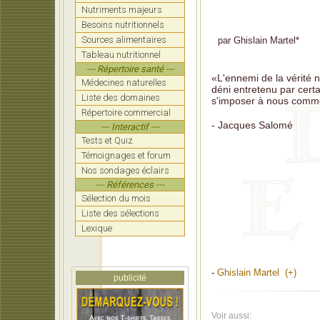
de la 
Nutriments majeurs
LATIPO
Besoins nutritionnels
dont 
Sources alimentaires
par
Ghislain Martel
*
Tableau nutritionnel
Rand: 
la for
--- Répertoire santé ---
«L'ennemi de la vérité 
Médecines naturelles
COOLI
déni entretenu par cert
nécess
Liste des domaines
s'imposer à nous comme
Répertoire commercial
MOORE:
- Jacques Salomé
faire 
--- Interactif ---
Tests et Quiz
KENNED
Témoignages et forum
pour 
Nos sondages éclairs
CICERO
--- Références ---
Sélection du mois
RANCO
compl
Liste des sélections
Lexique
-
Ghislain Martel (+)
publicité
Voir aussi: