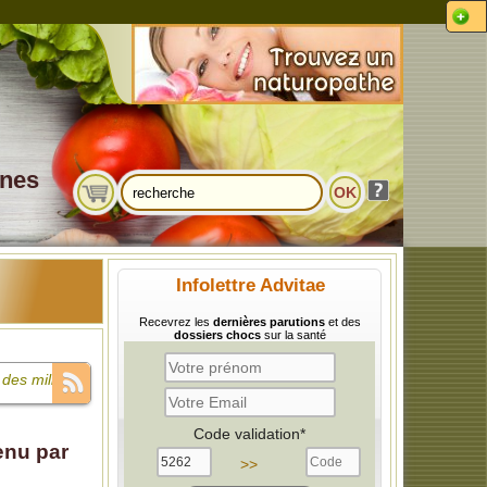
ines
Infolettre Advitae
Recevrez les
dernières parutions
et des
dossiers chocs
sur la santé
des milliards
e compare à
Code validation*
enu par
>>
 infantile et