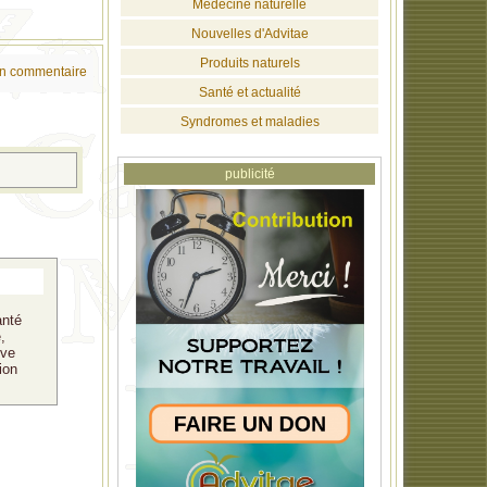
Médecine naturelle
Nouvelles d'Advitae
Produits naturels
un commentaire
Santé et actualité
Syndromes et maladies
publicité
anté
,
ive
ion