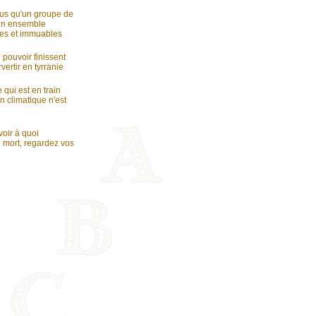
plus qu'un groupe de
 un ensemble
ndes et immuables
 pouvoir finissent
vertir en tyrranie
 qui est en train
an climatique n'est
voir à quoi
 mort, regardez vos