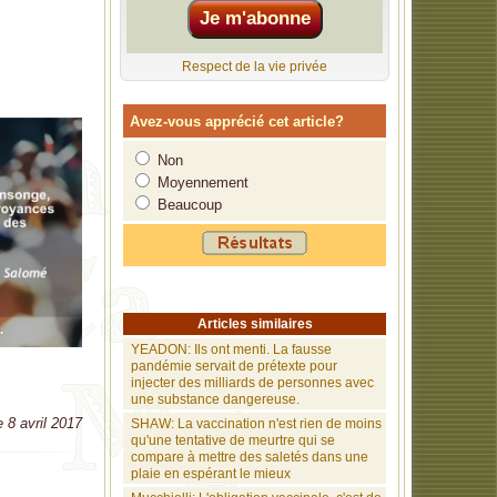
intentionnels
Respect de la vie privée
esclavage par
Avez-vous apprécié cet article?
oient des
Non
lation et
Moyennement
Beaucoup
500 milliards
es.
ce
Articles similaires
YEADON: Ils ont menti. La fausse
pandémie servait de prétexte pour
injecter des milliards de personnes avec
une substance dangereuse.
e 8 avril 2017
SHAW: La vaccination n'est rien de moins
qu'une tentative de meurtre qui se
compare à mettre des saletés dans une
plaie en espérant le mieux