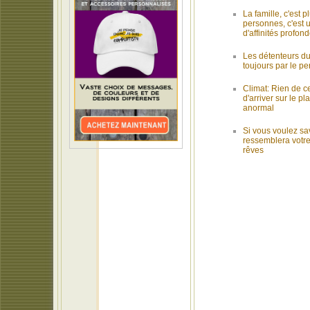
La famille, c'est 
personnes, c'est
d'affinités profo
Les détenteurs du
toujours par le per
Climat: Rien de ce
d'arriver sur le pl
anormal
Si vous voulez sa
ressemblera votre
rêves