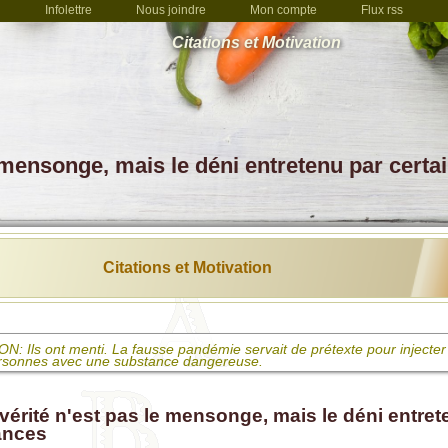
Infolettre
Nous joindre
Mon compte
Flux rss
Citations et Motivation
e mensonge, mais le déni entretenu par certa
Citations et Motivation
: Ils ont menti. La fausse pandémie servait de prétexte pour injecter 
rsonnes avec une substance dangereuse.
 La vaccination n'est rien de moins qu'une tentative de meurtre qui s
 des saletés dans une plaie en espérant le mieux
vérité n'est pas le mensonge, mais le déni entret
ances
elli: L'obligation vaccinale, c'est de la politique basée sur du scientisme