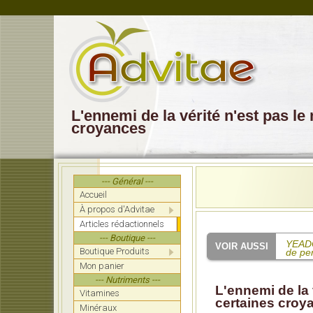
L'ennemi de la vérité n'est pas l
croyances
--- Général ---
Accueil
À propos d'Advitae
Articles rédactionnels
--- Boutique ---
YEADON
Boutique Produits
de pe
Mon panier
SHAW:
--- Nutriments ---
mettre
L'ennemi de la 
Vitamines
certaines croy
Mucchi
Minéraux