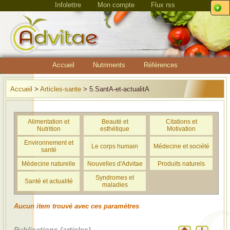
Infolettre
Mon compte
Flux rss
Accueil
Nutriments
Références
Accueil
>
Articles-sante
> 5.SantA-et-actualitA
Alimentation et
Beauté et
Citations et
Nutrition
esthétique
Motivation
Environnement et
Le corps humain
Médecine et société
santé
Médecine naturelle
Nouvelles d'Advitae
Produits naturels
Syndromes et
Santé et actualité
maladies
Aucun item trouvé avec ces paramètres
Publications (articles)