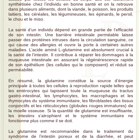
synthétisée chez l’individu en bonne santé et on la retrouve
dans plusieurs aliments, dont la viande, le poisson, les produits
laitiers, les céréales, les légumineuses, les épinards, le persil,
le chou et le miso.
La santé d’un individu dépend en grande partie de l’efficacité
de son intestin. Une barrière intestinale perméable laisse
passer des protéines intruses dans la circulation sanguine, ce
qui cause des allergies et ouvre la porte à certaines autres
maladies. L’acide aminé L-glutamine est absolument crucial à
la santé de l’intestin. Il contribue à réparer les dommages à la
muqueuse intestinale en assurant la régénérescence rapide
de son épithélium (les cellules qui le composent) et réduit sa
perméabilité.
En résumé, la glutamine constitue la source d’énergie
principale à toutes les cellules à reproduction rapide telles que
les entérocytes qui tapissent toute la muqueuse du tractus
gastro-intestinal, les lymphocytes, les macrophages et les
thymocytes du système immunitaire, les fibroblastes des tissus
conjonctifs et les réticulocytes (globules rouges immatures) de
la moelle osseuse. Si la quantité de glutamine est insuffisante,
les intestins s’atrophient et le système immunitaire ne
fonctionne plus comme il se doit.
La glutamine est recommandée dans le traitement du
syndrome de l’intestin poreux et de la diarrhée, et peut