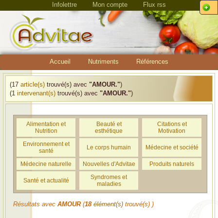
Infolettre
Mon compte
Flux rss
Accueil
Nutriments
Références
(17
article(s)
trouvé(s) avec
"AMOUR."
)
(1
intervenant(s)
trouvé(s) avec
"AMOUR."
)
Alimentation et
Beauté et
Citations et
Nutrition
esthétique
Motivation
Environnement et
Le corps humain
Médecine et société
santé
Médecine naturelle
Nouvelles d'Advitae
Produits naturels
Syndromes et
Santé et actualité
maladies
Résultats avec
AMOUR
(
18
élément(s)
trouvé(s) )