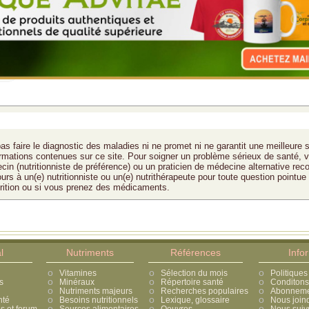
as faire le diagnostic des maladies ni ne promet ni ne garantit une meilleure 
formations contenues sur ce site. Pour soigner un problème sérieux de santé, v
cin (nutritionniste de préférence) ou un praticien de médecine alternative rec
ours à un(e) nutritionniste ou un(e) nutrithérapeute pour toute question pointue
trition ou si vous prenez des médicaments.
l
Nutriments
Références
Info
Vitamines
Sélection du mois
Politiques
s
Minéraux
Répertoire santé
Conditons 
Nutriments majeurs
Recherches populaires
Abonnement
nté
Besoins nutritionnels
Lexique, glossaire
Nous join