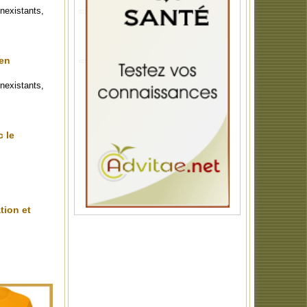
nexistants,
 en
nexistants,
c le
tion et