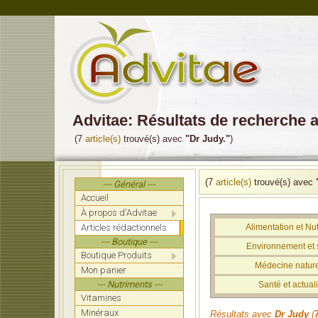
Advitae: Résultats de recherche 
(7
article(s)
trouvé(s) avec
"Dr Judy."
)
(7
article(s)
trouvé(s) avec
--- Général ---
Accueil
À propos d'Advitae
Articles rédactionnels
Alimentation et Nut
--- Boutique ---
Environnement et 
Boutique Produits
Médecine nature
Mon panier
--- Nutriments ---
Santé et actuali
Vitamines
Minéraux
Résultats avec
Dr Judy
(