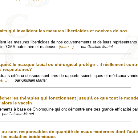
its qui invalident les mesures liberticides et nocives de nos
ident les mesures liberticides de nos gouvernements et de leurs représentants 
 de l'OMS autoritaire et mafieuse.
(suite...)
par Ghislain Martel
ée: le masque facial ou chirurgical protége-t-il réellement contr
s respiratoires?
xtraits cités ci-dessous sont tirés de rapports scientifiques et médicaux varié
e...)
par Ghislain Martel
êcher les thérapies qui fonctionnent jusqu'à ce que tout le monde
 alors le vaccin
itements à base de Chloroquine qui ont démontré une très grande efficacité par
par Ghislain Martel
, ou sont responsables de quantité de maux modernes dont l'auti
, les maladies épidémiques