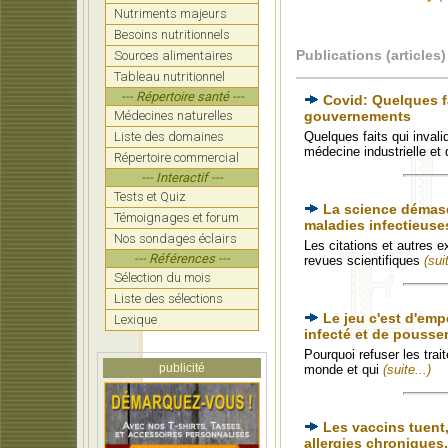
Nutriments majeurs
Besoins nutritionnels
Publications (articles)
Sources alimentaires
Tableau nutritionnel
--- Répertoire santé ---
Covid: Quelques fa
Médecines naturelles
gouvernements
Liste des domaines
Quelques faits qui inval
médecine industrielle et
Répertoire commercial
--- Interactif ---
Tests et Quiz
La science démasqu
Témoignages et forum
maladies infectieuse
Nos sondages éclairs
Les citations et autres e
--- Références ---
revues scientifiques
(suit
Sélection du mois
Liste des sélections
Le jeu c'est d'emp
Lexique
infecté et de pousser
Pourquoi refuser les tra
publicité
monde et qui
(suite...)
Les vaccins tuent
allergies chroniques