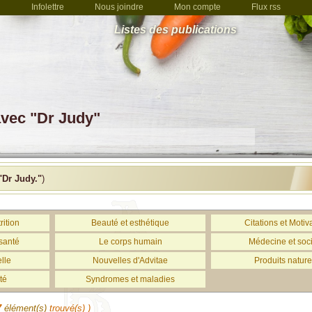
Infolettre
Nous joindre
Mon compte
Flux rss
Listes des publications
avec "Dr Judy"
"Dr Judy."
)
rition
Beauté et esthétique
Citations et Motiv
santé
Le corps humain
Médecine et soc
lle
Nouvelles d'Advitae
Produits nature
té
Syndromes et maladies
7
élément(s)
trouvé(s) )