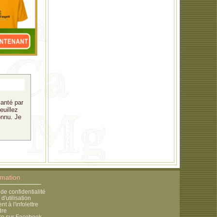
santé par
euillez
onnu. Je
rmation
 de confidentialité
d'utilisation
 à l'infolettre
dre