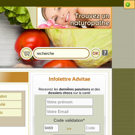
Infolettre Advitae
Recevrez les
dernières parutions
et des
dossiers chocs
sur la santé
ation
iété
ls
Code validation*
>>