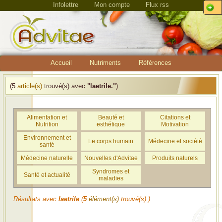
Infolettre
Mon compte
Flux rss
Accueil
Nutriments
Références
(5
article(s)
trouvé(s) avec
"laetrile."
)
Alimentation et
Beauté et
Citations et
Nutrition
esthétique
Motivation
Environnement et
Le corps humain
Médecine et société
santé
Médecine naturelle
Nouvelles d'Advitae
Produits naturels
Syndromes et
Santé et actualité
maladies
Résultats avec
laetrile
(
5
élément(s)
trouvé(s) )