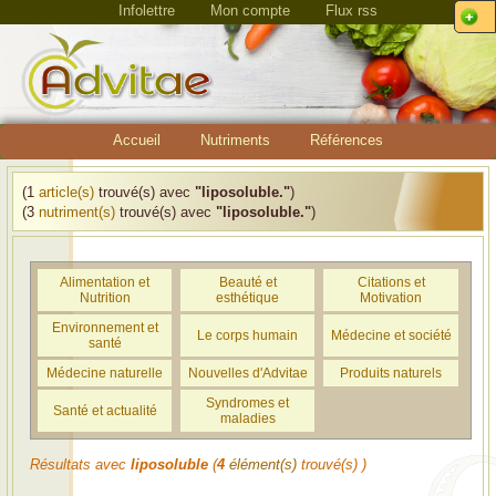
Infolettre
Mon compte
Flux rss
Accueil
Nutriments
Références
(1
article(s)
trouvé(s) avec
"liposoluble."
)
(3
nutriment(s)
trouvé(s) avec
"liposoluble."
)
Alimentation et
Beauté et
Citations et
Nutrition
esthétique
Motivation
Environnement et
Le corps humain
Médecine et société
santé
Médecine naturelle
Nouvelles d'Advitae
Produits naturels
Syndromes et
Santé et actualité
maladies
Résultats avec
liposoluble
(
4
élément(s)
trouvé(s) )