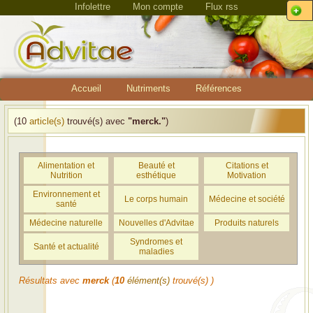
Infolettre
Mon compte
Flux rss
Accueil
Nutriments
Références
(10
article(s)
trouvé(s) avec
"merck."
)
Alimentation et
Beauté et
Citations et
Nutrition
esthétique
Motivation
Environnement et
Le corps humain
Médecine et société
santé
Médecine naturelle
Nouvelles d'Advitae
Produits naturels
Syndromes et
Santé et actualité
maladies
Résultats avec
merck
(
10
élément(s)
trouvé(s) )