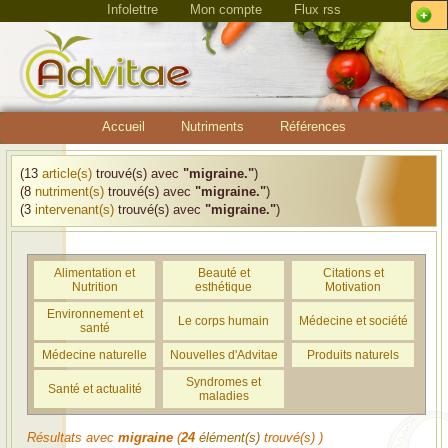
Infolettre
Mon compte
Flux rss
Accueil
Nutriments
Références
(13
article(s)
trouvé(s) avec
"migraine."
)
(8
nutriment(s)
trouvé(s) avec
"migraine."
)
(3
intervenant(s)
trouvé(s) avec
"migraine."
)
Alimentation et
Beauté et
Citations et
Nutrition
esthétique
Motivation
Environnement et
Le corps humain
Médecine et société
santé
Médecine naturelle
Nouvelles d'Advitae
Produits naturels
Syndromes et
Santé et actualité
maladies
Résultats avec
migraine
(
24
élément(s)
trouvé(s) )