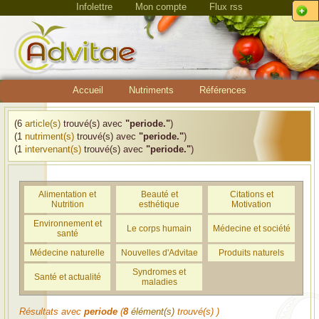
Infolettre
Mon compte
Flux rss
Accueil
Nutriments
Références
(6
article(s)
trouvé(s) avec
"periode."
)
(1
nutriment(s)
trouvé(s) avec
"periode."
)
(1
intervenant(s)
trouvé(s) avec
"periode."
)
Alimentation et
Beauté et
Citations et
Nutrition
esthétique
Motivation
Environnement et
Le corps humain
Médecine et société
santé
Médecine naturelle
Nouvelles d'Advitae
Produits naturels
Syndromes et
Santé et actualité
maladies
Résultats avec
periode
(
8
élément(s)
trouvé(s) )