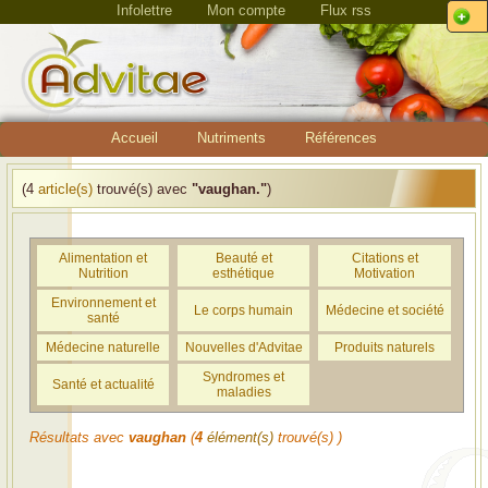
Infolettre
Mon compte
Flux rss
Accueil
Nutriments
Références
(4
article(s)
trouvé(s) avec
"vaughan."
)
Alimentation et
Beauté et
Citations et
Nutrition
esthétique
Motivation
Environnement et
Le corps humain
Médecine et société
santé
Médecine naturelle
Nouvelles d'Advitae
Produits naturels
Syndromes et
Santé et actualité
maladies
Résultats avec
vaughan
(
4
élément(s)
trouvé(s) )