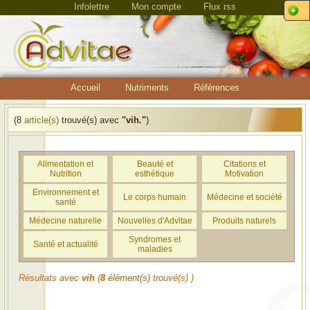
Infolettre
Mon compte
Flux rss
Accueil
Nutriments
Références
(8
article(s)
trouvé(s) avec
"vih."
)
Alimentation et
Beauté et
Citations et
Nutrition
esthétique
Motivation
Environnement et
Le corps humain
Médecine et société
santé
Médecine naturelle
Nouvelles d'Advitae
Produits naturels
Syndromes et
Santé et actualité
maladies
Résultats avec
vih
(
8
élément(s)
trouvé(s) )