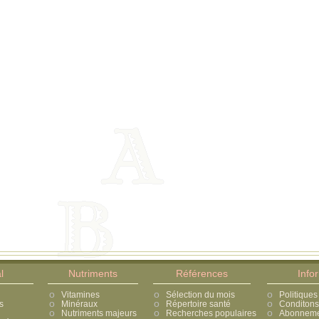
l
Nutriments
Références
Info
Vitamines
Sélection du mois
Politiques
s
Minéraux
Répertoire santé
Conditons 
Nutriments majeurs
Recherches populaires
Abonnement