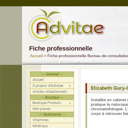
Fiche professionnelle
Accueil
> Fiche-professionnelle Bureau-de-consulta
--- Général ---
Accueil
À propos d'Advitae
Elizabeth Gury-
Articles rédactionnels
--- Boutique ---
Installée en cabin
Boutique Produits
pratique la naturopat
Mon panier
chromatothérapie. L'
corps à retrouver bie
--- Nutriments ---
Vitamines
Minéraux