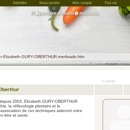
Infolettre
Nous joindre
Mon compte
Flux rss
R�pertoire de sant� naturelle
tion-Elizabeth-GURY-OBERTHUR.merlinade.htm
Courriel
Oberthur
et depuis 2003, Elizabeth GURY-OBERTHUR
hie, la réflexologie plantaire et la
association de ces techniques aideront votre
n-être et santé.