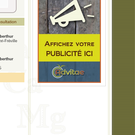
sultation
berthur
i-Fréville
berthur
5