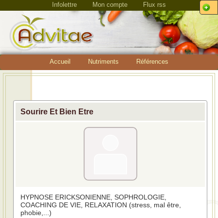
Infolettre
Mon compte
Flux rss
Accueil
Nutriments
Références
Sourire Et Bien Etre
HYPNOSE ERICKSONIENNE, SOPHROLOGIE,
COACHING DE VIE, RELAXATION (stress, mal être,
phobie,...)