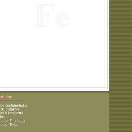
rmation
 de confidentialité
d'utilisation
 à l'infolettre
dre
re sur Facebook
e sur Twitter