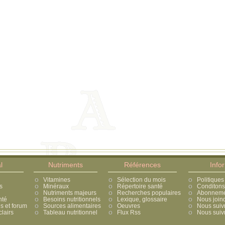
l
Nutriments
Références
Info
Vitamines
Sélection du mois
Politiques
s
Minéraux
Répertoire santé
Conditons 
Nutriments majeurs
Recherches populaires
Abonnement
nté
Besoins nutritionnels
Lexique, glossaire
Nous join
 et forum
Sources alimentaires
Oeuvres
Nous suiv
lairs
Tableau nutritionnel
Flux Rss
Nous suivr