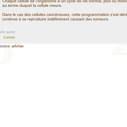
Chaque cellule de l'organisme a un cycle de vie normal, plus ou moi
au terme duquel la cellule meure.
Dans le cas des cellules cancéreuses, cette programmation s'est dérég
continue à se reproduire indéfiniment causant des tumeurs.
Voir aussi:
Cancer
advitae
source: