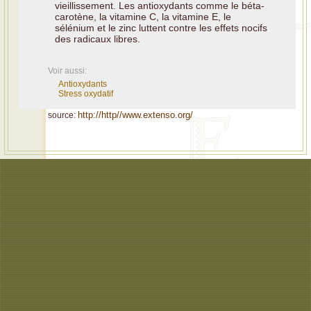
vieillissement. Les antioxydants comme le béta-
carotène, la vitamine C, la vitamine E, le
sélénium et le zinc luttent contre les effets nocifs
des radicaux libres.
Voir aussi:
Antioxydants
Stress oxydatif
http://http//www.extenso.org/
source: