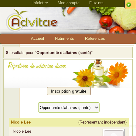
Infolettre
Mon compte
Flux rss
Accueil
Nutriments
Références
8
resultats pour
"Opportunité d'affaires (santé)"
Nicole Lee
(Représentant indépendant)
Nicole Lee