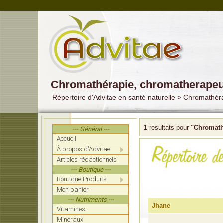
Chromathérapie, chromatherapeu
Répertoire d'Advitae en santé naturelle > Chromathé
1
resultats pour
"Chromath
--- Général ---
Accueil
À propos d'Advitae
Articles rédactionnels
--- Boutique ---
Boutique Produits
Mon panier
--- Nutriments ---
Jhane
Vitamines
Minéraux