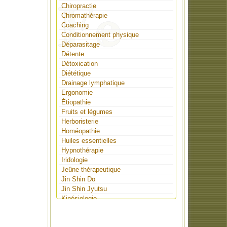
Chiropractie
Chromathérapie
Coaching
Conditionnement physique
Déparasitage
Détente
Détoxication
Diététique
Drainage lymphatique
Ergonomie
Étiopathie
Fruits et légumes
Herboristerie
Homéopathie
Huiles essentielles
Hypnothérapie
Iridologie
Jeûne thérapeutique
Jin Shin Do
Jin Shin Jyutsu
Kinésiologie
Lithothérapie
Massothérapie