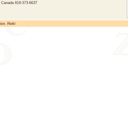
, Canada
819-373-6637
ion, Reiki