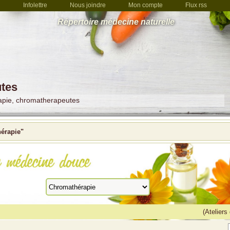
Infolettre
Nous joindre
Mon compte
Flux rss
Répertoire médecine naturelle
tes
rapie, chromatherapeutes
érapie"
(Ateliers