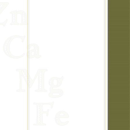
Médecine nouvelle germanique
Méditation
Musicothérapie
Naturopathie
Naturothérapie
Nutrition
Opportunité d'affaires (santé)
Ostéopathie
Outils d'entrainement
Phytothérapie
Plats cuisinés végétariens
Posturologie
Produits amaigrissants
Produits biologiques
Produits écologiques
Produits naturels
Qi Gong
Re-Birth
Réflexologie
Reiki
Relaxation
Shiatsu
Spa et sauna
Sports et plein-air