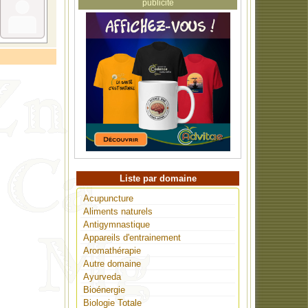
publicité
Liste par domaine
Acupuncture
Aliments naturels
Antigymnastique
Appareils d'entrainement
Aromathérapie
Autre domaine
Ayurveda
Bioénergie
Biologie Totale