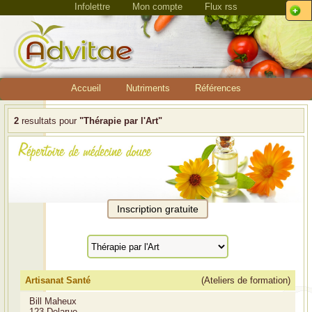
Infolettre
Mon compte
Flux rss
Accueil
Nutriments
Références
2
resultats pour
"Thérapie par l'Art"
Artisanat Santé
(Ateliers de formation)
Bill Maheux
123 Delarue