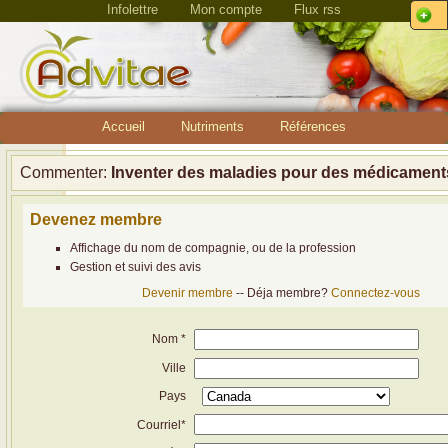
Infolettre
Mon compte
Flux rss
Accueil
Nutriments
Références
Commenter:
Inventer des maladies pour des médicament
Devenez membre
Affichage du nom de compagnie, ou de la profession
Gestion et suivi des avis
Devenir membre
-- Déja membre?
Connectez-vous
Nom *
Ville
Pays
Courriel*