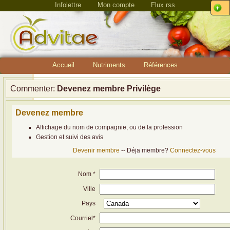
Infolettre
Mon compte
Flux rss
Accueil
Nutriments
Références
Commenter:
Devenez membre Privilège
Devenez membre
Affichage du nom de compagnie, ou de la profession
Gestion et suivi des avis
Devenir membre
-- Déja membre?
Connectez-vous
Nom *
Ville
Pays
Courriel*