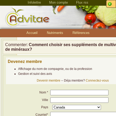
Infolettre
Mon compte
Flux rss
Accueil
Nutriments
Références
Commenter:
Comment choisir ses suppléments de multiv
de minéraux?
Devenez membre
Affichage du nom de compagnie, ou de la profession
Gestion et suivi des avis
Devenir membre
-- Déja membre?
Connectez-vous
Nom *
Ville
Pays
Courriel*