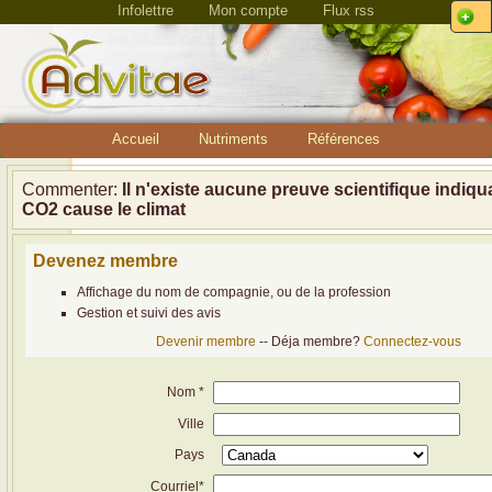
Infolettre
Mon compte
Flux rss
Accueil
Nutriments
Références
Commenter:
Il n'existe aucune preuve scientifique indiqu
CO2 cause le climat
Devenez membre
Affichage du nom de compagnie, ou de la profession
Gestion et suivi des avis
Devenir membre
-- Déja membre?
Connectez-vous
Nom *
Ville
Pays
Courriel*