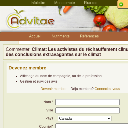
Infolettre
Mon compte
Flux rss
Accueil
Nutriments
Références
Commenter:
Climat: Les activistes du réchauffement clim
des conclusions extravagantes sur le climat
Devenez membre
Affichage du nom de compagnie, ou de la profession
Gestion et suivi des avis
Devenir membre
-- Déja membre?
Connectez-vous
Nom *
Ville
Pays
Courriel*