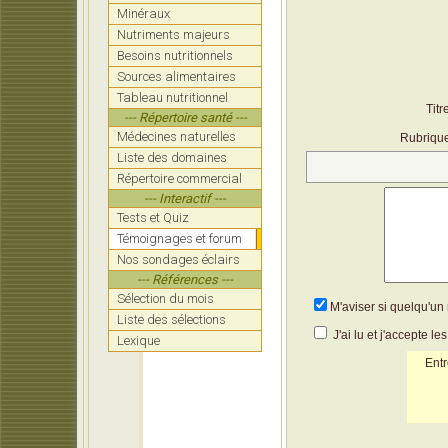
Minéraux
Nutriments majeurs
Besoins nutritionnels
Sources alimentaires
Tableau nutritionnel
Titr
--- Répertoire santé ---
Médecines naturelles
Rubriqu
Liste des domaines
Répertoire commercial
--- Interactif ---
Tests et Quiz
Témoignages et forum
Nos sondages éclairs
--- Références ---
Sélection du mois
M'aviser si quelqu'u
Liste des sélections
J'ai lu et j'accepte le
Lexique
Entr