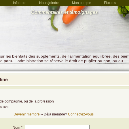
Infolettre
Nous joindre
Mon compte
Flux rss
Commentaires et témoignages
r les bienfaits des suppléments, de l'alimentation équilibrée, des bienf
le paru
.
L'administration se réserve le droit de publier ou non, ou au
line
de compagnie, ou de la profession
es avis
Devenir membre
-- Déja membre?
Connectez-vous
Nom *