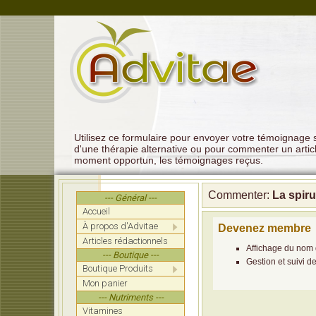
Utilisez ce formulaire pour envoyer votre témoignage su
d'une thérapie alternative ou pour commenter un artic
moment opportun, les témoignages reçus.
Commenter:
La spiru
--- Général ---
Accueil
À propos d'Advitae
Devenez membre
Articles rédactionnels
Affichage du nom 
--- Boutique ---
Gestion et suivi d
Boutique Produits
Mon panier
--- Nutriments ---
Vitamines