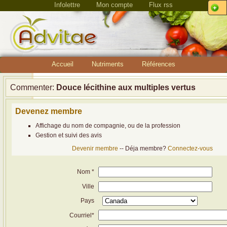
Infolettre
Mon compte
Flux rss
Accueil
Nutriments
Références
Commenter:
Douce lécithine aux multiples vertus
Devenez membre
Affichage du nom de compagnie, ou de la profession
Gestion et suivi des avis
Devenir membre
-- Déja membre?
Connectez-vous
Nom *
Ville
Pays
Courriel*