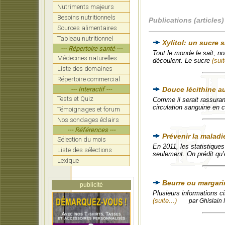
Nutriments majeurs
Besoins nutritionnels
Publications (articles)
Sources alimentaires
Tableau nutritionnel
Xylitol: un sucre 
--- Répertoire santé ---
Tout le monde le sait, 
Médecines naturelles
découlent. Le sucre
(suit
Liste des domaines
Répertoire commercial
--- Interactif ---
Douce lécithine au
Tests et Quiz
Comme il serait rassurant
circulation sanguine en 
Témoignages et forum
Nos sondages éclairs
--- Références ---
Prévenir la maladi
Sélection du mois
En 2011, les statistique
Liste des sélections
seulement. On prédit qu’
Lexique
Beurre ou margar
publicité
Plusieurs informations ci
(suite...)
par Ghislain 