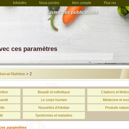
Infolettre
Nous joindre
Mon compte
Flux rss
Listes des publications
avec ces paramètres
ion-et-Nutrition
> 2
rition
Beauté et esthétique
Citations et Motiv
santé
Le corps humain
Médecine et soc
lle
Nouvelles d'Advitae
Produits nature
té
Syndromes et maladies
ces paramètres