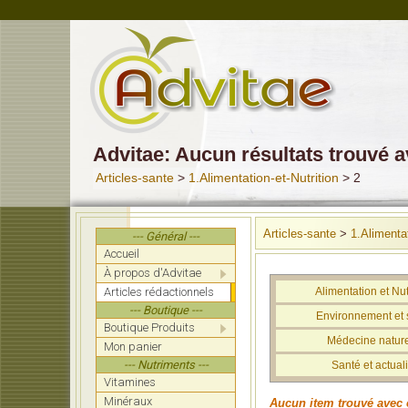
Advitae: Aucun résultats trouvé 
Articles-sante
>
1.Alimentation-et-Nutrition
> 2
Articles-sante
>
1.Alimentat
--- Général ---
Accueil
À propos d'Advitae
Articles rédactionnels
Alimentation et Nut
--- Boutique ---
Environnement et 
Boutique Produits
Médecine nature
Mon panier
--- Nutriments ---
Santé et actuali
Vitamines
Minéraux
Aucun item trouvé avec 