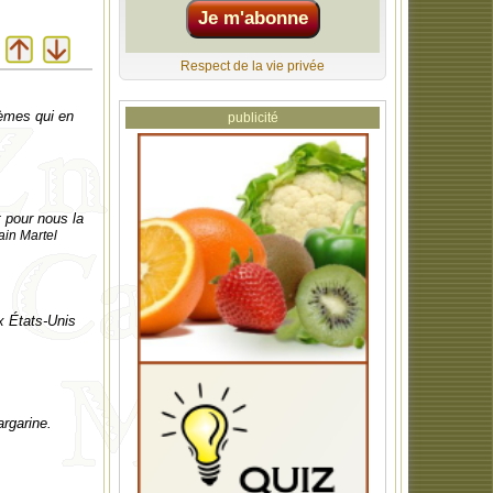
Respect de la vie privée
èmes qui en
publicité
t pour nous la
ain Martel
x États-Unis
argarine.