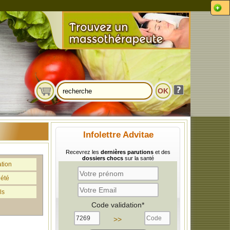
Infolettre Advitae
Recevrez les
dernières parutions
et des
dossiers chocs
sur la santé
ation
iété
ls
Code validation*
>>