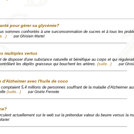
santé pour gérer sa glycémie?
nous sommes confrontés à une surconsommation de sucres et à tous les probl
e...)
par Ghislain Martel
x multiples vertus
 de disposer d'une substance naturelle et bénéfique au corps et qui régulerai
contrôlant les dépôts graisseux qui bouchent les artères.
(suite...)
par Ghisl
e d'Alzheimer avec l'huile de coco
s comptaient 5,4 millions de personnes souffrant de la maladie d’Alzheimer au
elle
(suite...)
par Gisèle Frenette
ine?
rculent actuellement sur le web sur la prétendue valeur du beurre versus la m
Martel