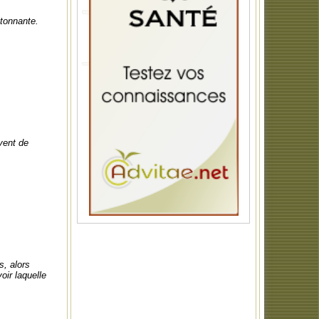
étonnante.
vent de
s, alors
oir laquelle