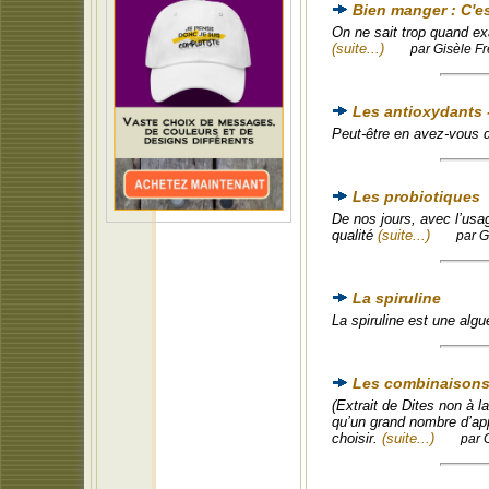
Bien manger : C'e
On ne sait trop quand ex
(suite...)
par Gisèle Fr
Les antioxydants -
Peut-être en avez-vous 
Les probiotiques
De nos jours, avec l’usag
qualité
(suite...)
par G
La spiruline
La spiruline est une algu
Les combinaisons 
(Extrait de Dites non à l
qu’un grand nombre d’appr
choisir.
(suite...)
par 