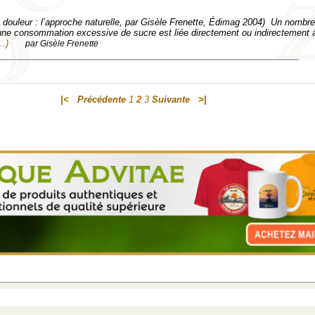
la douleur : l’approche naturelle, par Gisèle Frenette, Édimag 2004) Un nombre
une consommation excessive de sucre est liée directement ou indirectement à
..)
par Gisèle Frenette
|<
Précédente
1
2
3
Suivante
>|