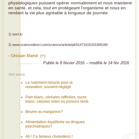
physiologiques puissent opérer normalement et nous maintenir
en santé, et cela, tout en protégeant l'organisme et nous en
rendant la vie plus agréable à longueur de journée.
1) wort.lu
2) www.sciencedirect.com/science/article/pii/S1471015315300180
-
Ghislain Martel (+)
Publié le 8 février 2016 -- modifié le 14 fév 2016
Voir aussi:
Le nutriment miracle pour la
relaxation, souvent négligé
Pain blanc, céréales raffinées, sucre
blanc: calories vides ou poisons lents
Beurre ou margarine?
Alimentation équilibrée ou drogues
psychiatriques?
Ah ! Ce fameux cholestérol !