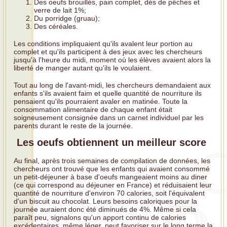
Des oeufs brouillés, pain complet, dés de pêches et
verre de lait 1%;
Du porridge (gruau);
Des céréales.
Les conditions impliquaient qu'ils avalent leur portion au
complet et qu'ils participent à des jeux avec les chercheurs
jusqu'à l'heure du midi, moment où les élèves avaient alors la
liberté de manger autant qu'ils le voulaient.
Tout au long de l'avant-midi, les chercheurs demandaient aux
enfants s'ils avaient faim et quelle quantité de nourriture ils
pensaient qu'ils pourraient avaler en matinée. Toute la
consommation alimentaire de chaque enfant était
soigneusement consignée dans un carnet individuel par les
parents durant le reste de la journée.
Les oeufs obtiennent un meilleur score
Au final, après trois semaines de compilation de données, les
chercheurs ont trouvé que les enfants qui avaient consommé
un petit-déjeuner à base d'oeufs mangeaient moins au diner
(ce qui correspond au déjeuner en France) et réduisaient leur
quantité de nourriture d'environ 70 calories, soit l'équivalent
d'un biscuit au chocolat. Leurs besoins caloriques pour la
journée auraient donc été diminués de 4%. Même si cela
paraît peu, signalons qu'un apport continu de calories
excédentaires, même léger, peut favoriser sur le long terme la