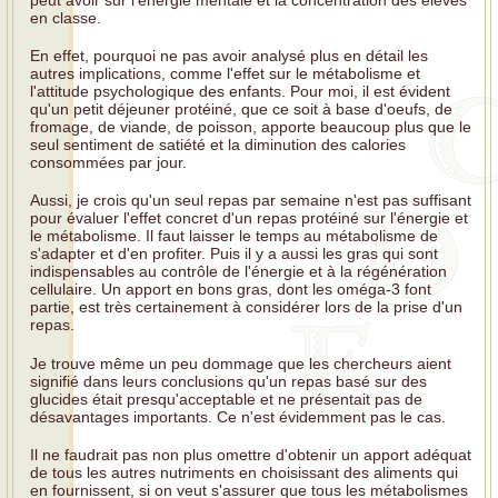
peut avoir sur l'énergie mentale et la concentration des élèves
en classe.
En effet, pourquoi ne pas avoir analysé plus en détail les
autres implications, comme l'effet sur le métabolisme et
l'attitude psychologique des enfants. Pour moi, il est évident
qu'un petit déjeuner protéiné, que ce soit à base d'oeufs, de
fromage, de viande, de poisson, apporte beaucoup plus que le
seul sentiment de satiété et la diminution des calories
consommées par jour.
Aussi, je crois qu'un seul repas par semaine n'est pas suffisant
pour évaluer l'effet concret d'un repas protéiné sur l'énergie et
le métabolisme. Il faut laisser le temps au métabolisme de
s'adapter et d'en profiter. Puis il y a aussi les gras qui sont
indispensables au contrôle de l'énergie et à la régénération
cellulaire. Un apport en bons gras, dont les oméga-3 font
partie, est très certainement à considérer lors de la prise d'un
repas.
Je trouve même un peu dommage que les chercheurs aient
signifié dans leurs conclusions qu'un repas basé sur des
glucides était presqu'acceptable et ne présentait pas de
désavantages importants. Ce n'est évidemment pas le cas.
Il ne faudrait pas non plus omettre d'obtenir un apport adéquat
de tous les autres nutriments en choisissant des aliments qui
en fournissent, si on veut s'assurer que tous les métabolismes