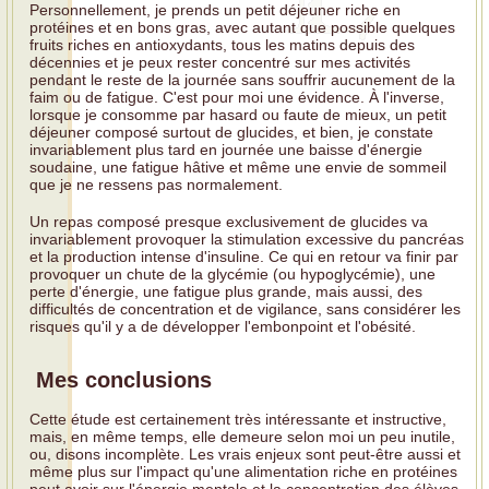
Personnellement, je prends un petit déjeuner riche en
protéines et en bons gras, avec autant que possible quelques
fruits riches en antioxydants, tous les matins depuis des
décennies et je peux rester concentré sur mes activités
pendant le reste de la journée sans souffrir aucunement de la
faim ou de fatigue. C'est pour moi une évidence. À l'inverse,
lorsque je consomme par hasard ou faute de mieux, un petit
déjeuner composé surtout de glucides, et bien, je constate
invariablement plus tard en journée une baisse d'énergie
soudaine, une fatigue hâtive et même une envie de sommeil
que je ne ressens pas normalement.
Un repas composé presque exclusivement de glucides va
invariablement provoquer la stimulation excessive du pancréas
et la production intense d'insuline. Ce qui en retour va finir par
provoquer un chute de la glycémie (ou hypoglycémie), une
perte d'énergie, une fatigue plus grande, mais aussi, des
difficultés de concentration et de vigilance, sans considérer les
risques qu'il y a de développer l'embonpoint et l'obésité.
Mes conclusions
Cette étude est certainement très intéressante et instructive,
mais, en même temps, elle demeure selon moi un peu inutile,
ou, disons incomplète. Les vrais enjeux sont peut-être aussi et
même plus sur l'impact qu'une alimentation riche en protéines