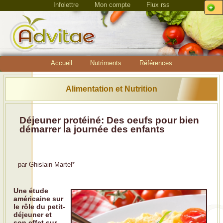
Infolettre
Mon compte
Flux rss
Accueil
Nutriments
Références
Alimentation et Nutrition
Déjeuner protéiné: Des oeufs pour bien
démarrer la journée des enfants
par
Ghislain Martel
*
Une étude
américaine sur
le rôle du petit-
déjeuner et
son effet sur