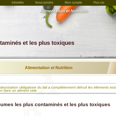
Infolettre
Nous joindre
Mon compte
Flux rss
Alimentation et Nutrition
ntaminés et les plus toxiques
Alimentation et Nutrition
teurisation obligatoire du lait a complètememt détruit les éléments esse
n faire un aliment vide
te de magnésium: nuisible, toxique, santé ou naturel ?
égumes les plus contaminés et les plus toxiques
 des pâtes serait bon pour votre ligne... et aussi votre santé
ner protéiné: Des oeufs pour bien démarrer la journée des enfants