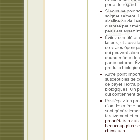
porté de regard.
Si vous ne pouvez 
soigneusement. Uti
alcaline ou de l'
quantité peut même
peau est assez im
Évitez complèteme
laitues, et aussi
de vraies éponge
qui peuvent alors 
quand même de con
partie externe. É
produits biologiq
Autre point import
susceptibles de c
de payer l'extra 
biologiques! On p
qui contiennent de
Privilégiez les pr
n'ont les même pr
sont généralement
tardivement et on
propriétaires qui
beaucoup plus scr
chimiques.