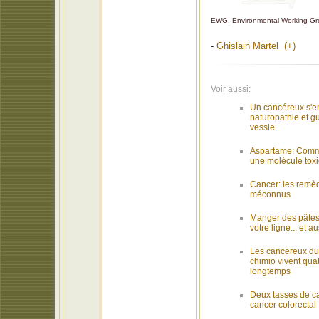
EWG, Environmental Working Grou
-
Ghislain Martel (+)
Voir aussi:
Un cancéreux s'en
naturopathie et gu
vessie
Aspartame: Comm
une molécule tox
Cancer: les remèd
méconnus
Manger des pâtes
votre ligne... et a
Les cancereux du 
chimio vivent quat
longtemps
Deux tasses de ca
cancer colorectal