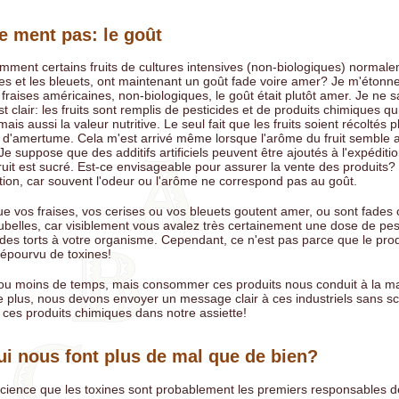
e ment pas: le goût
ent certains fruits de cultures intensives (non-biologiques) normale
es et les bleuets, ont maintenant un goût fade voire amer? Je m'étonn
s fraises américaines, non-biologiques, le goût était plutôt amer. Je ne s
 clair: les fruits sont remplis de pesticides et de produits chimiques qu
is aussi la valeur nutritive. Le seul fait que les fruits soient récoltés p
 d'amertume. Cela m'est arrivé même lorsque l'arôme du fruit semble a
Je suppose que des additifs artificiels peuvent être ajoutés à l'expéditi
 fruit est sucré. Est-ce envisageable pour assurer la vente des produits?
tion, car souvent l'odeur ou l'arôme ne correspond pas au goût.
ue vos fraises, vos cerises ou vos bleuets goutent amer, ou sont fades 
ubelles, car visiblement vous avalez très certainement une dose de pes
des torts à votre organisme. Cependant, ce n'est pas parce que le prod
dépourvu de toxines!
 ou moins de temps, mais consommer ces produits nous conduit à la ma
 plus, nous devons envoyer un message clair à ces industriels sans sc
ces produits chimiques dans notre assiette!
ui nous font plus de mal que de bien?
science que les toxines sont probablement les premiers responsables d