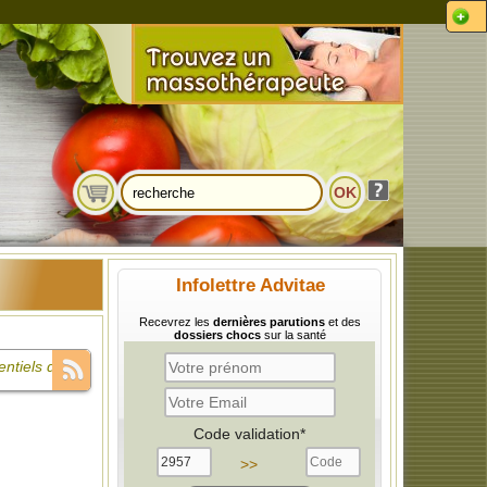
Infolettre Advitae
Recevrez les
dernières parutions
et des
dossiers chocs
sur la santé
ntiels du lait
Code validation*
>>