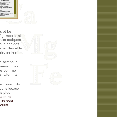
 et les
 légumes sont
uits toxiques
 vous décidez
euilles et la
légiez les
n sont tous
ainement pas
chés comme
es aliemnts
s, puisqu'ils
duits locaux
is plus
vateurs
its sont
oduits