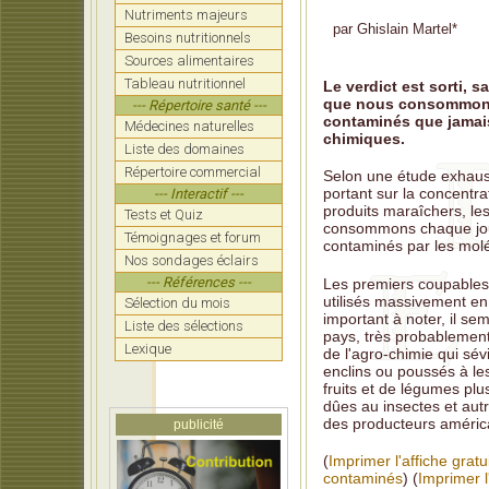
Nutriments majeurs
par
Ghislain Martel
*
Le lai
Besoins nutritionnels
Sources alimentaires
Produi
Tableau nutritionnel
Le verdict est sorti, 
Comme
que nous consommons
--- Répertoire santé ---
contaminés que jamais
Médecines naturelles
Le nut
chimiques.
Liste des domaines
Pain b
Répertoire commercial
Selon une étude exhaus
portant sur la concentra
--- Interactif ---
Xylito
produits maraîchers, le
Tests et Quiz
consommons chaque jour
Témoignages et forum
contaminés par les molé
Nos sondages éclairs
--- Références ---
Les premiers coupables: 
utilisés massivement en a
Sélection du mois
important à noter, il se
Liste des sélections
pays, très probablement
Lexique
de l'agro-chimie qui sév
enclins ou poussés à les 
fruits et de légumes plu
dûes au insectes et autr
des producteurs améric
publicité
(
Imprimer l'affiche gratu
contaminés
) (
Imprimer l