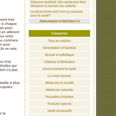
Déjeuner protéiné: Des oeufs pour bien
démarrer la journée des enfants
Le lait de bovin est-il bon ou mauvais
pour la santé?
ment très
Alimentation et Nutrition (+)
e à chaque
ais pour
i en altèrent
Categories
lus verts
u contraire
Tous les articles
on pour
Alimentation et Nutrition
 Je ne sais
Beauté et esthétique
ou trop
Citations et Motivation
ticides qui
Environnement et santé
uit n'a pas
Le corps humain
ladie à plus
Médecine et société
rupules:
Médecine naturelle
Nouvelles d'Advitae
Produits naturels
Santé et actualité
e la