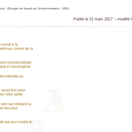
p - (Groupe de travail sur l'environnement - USA)
Publié le 21 mars 2017 -- modifié 
 remet à la
érit son cancer de la
ent commercialiser
ique et cancérigène
es interdits ou
 serait bon pour
ussi votre santé
sein qui refusent la
re fois plus
fé par jour contre le