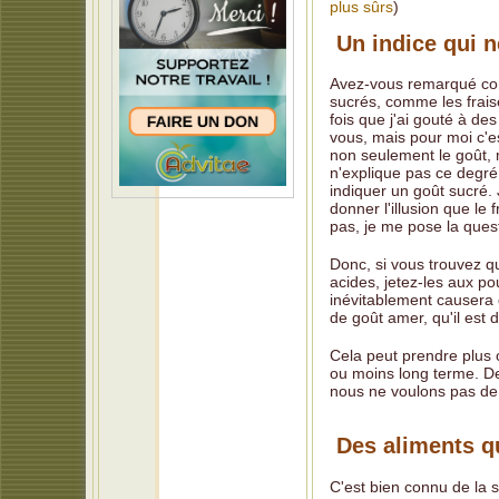
plus sûrs
)
Un indice qui n
Avez-vous remarqué comm
sucrés, comme les frais
fois que j'ai gouté à de
vous, mais pour moi c'est
non seulement le goût, ma
n'explique pas ce degré
indiquer un goût sucré. 
donner l'illusion que le
pas, je me pose la ques
Donc, si vous trouvez q
acides, jetez-les aux po
inévitablement causera 
de goût amer, qu'il est 
Cela peut prendre plus
ou moins long terme. De
nous ne voulons pas de 
Des aliments q
C'est bien connu de la 