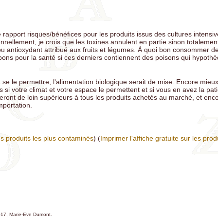
r le rapport risques/bénéfices pour les produits issus des cultures intensiv
onnellement, je crois que les toxines annulent en partie sinon totalement 
 ou antioxydant attribué aux fruits et légumes. À quoi bon consommer des
ns pour la santé si ces derniers contiennent des poisons qui hypothè
 se le permettre, l'alimentation biologique serait de mise. Encore mieux
s si votre climat et votre espace le permettent et si vous en avez la pat
seront de loin supérieurs à tous les produits achetés au marché, et enc
mportation.
les produits les plus contaminés
) (
Imprimer l'affiche gratuite sur les prod
017, Marie-Eve Dumont.