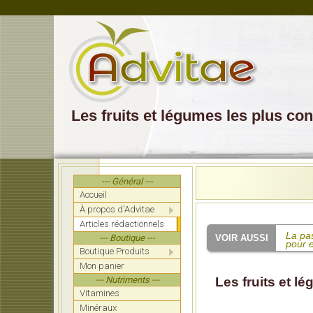
Les fruits et légumes les plus co
--- Général ---
Accueil
À propos d'Advitae
Articles rédactionnels
La pas
--- Boutique ---
pour e
Boutique Produits
Mon panier
Stéara
--- Nutriments ---
Les fruits et l
Manger
Vitamines
Minéraux
Déjeu