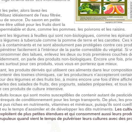
les peler, alors lavez-les
lisez idéalement de l'eau filtrée,
eau de source. Du savon en petite
 être utilisé pour les fruits dont la
perméable et dure, comme les pommes. les poivrons et les raisins.
nt les légumes à feuilles qui sont non-biologiques, comme les épinards
 les légumes à tubercule comme la pomme de terre et les carottes. Ces
s à contaminants et ne sont absolument pas protégées contre ces prod
pénétrer facilement à l'intérieur de la partie comestible du végétal. Si
sommer des laitues, enlevez les deux ou trois premières couches de f
videmment, on parle des produits non-biologiques. Encore une fois, privi
ues surtout pour ces produits, vous vous en porterez que mieux.
ant, les produits dérivés qui utilisent ces aliments dans leur compositio
ontenir des toxines chimiques, car les producteurs n'accepteront cert
pour des légumes et des fruits bio, à moins encore une fois d'être affi
arles des salades de fruits, des yogourts, salades préparées, et tous l
 ces produits de culture intensive.
oduits locaux qui sont moins susceptibles de contenir autant de pesticide
érequis de conditionnement pour les longs transports. De plus, les pro
 pus riches en nutriments, vitamines et minéraux, puisqu'ils sont cueill
t eu le temps d'assimiler et de développer les dits nutriments.
Les culti
 exploitent de plus petites étendues et qui consomment aussi leurs produ
upuleux quand vient le temps de pulvériser leurs cultures avec des pr