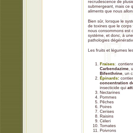
recrudescence de plusie
submergeant, mais ce qui
aliments que nous allo
Bien sûr, lorsque le sy
de toxines que le corps 
nous consommons est co
système, et donc, à une
pathologies dégénérati
Les fruits et légumes le
Fraises
: contien
Carbendazime
, 
Bifenthrine
, un 
Épinards:
contie
concentration d
insecticide qui
at
Nectarines
Pommes
Pêches
Poires
Cerises
Raisins
Céleri
Tomates
Poivrons