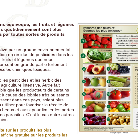
t de bovin est-il bon ou mauvais pour la santé?
ts naturels, suppléments, vitamines, comment s'y retrouver?
sans équivoque, les fruits et légumes
nt choisir ses suppléments de multivitamines et de minéraux?
 quotidiennement sont plus
 par toutes sortes de produits
riment miracle pour la relaxation, souvent négligé
lanc, céréales raffinées, sucre blanc: calories vides ou poisons lents
tive par un groupe environnemental
tion en résidus de pesticides dans les
l: un sucre santé pour gérer sa glycémie?
s fruits et légumes que nous
 sont en grande partie fortement
cules chimiques toxiques.
les pesticides et les herbicides
griculture intensive. Autre fait
mble que les producteurs de certains
 à cause des lobbies très puissants
issent dans ces pays, soient plus
utiliser pour favoriser la récolte de
s beaux et aussi pour limiter les pertes
es parasites. C'est le cas entre autres
ains.
ite sur les produits les plus
'affiche gratuite sur les produits les