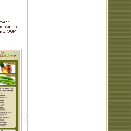
ement
e plus en
ments OGM