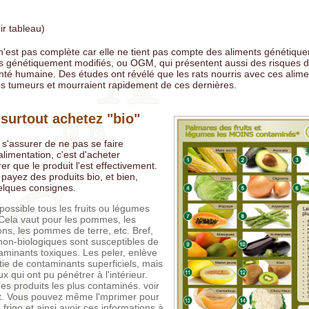
ir tableau)
 n'est pas complète car elle ne tient pas compte des aliments génétiqu
s génétiquement modifiés, ou OGM, qui présentent aussi des risques d
anté humaine. Des études ont révélé que les rats nourris avec ces ali
s tumeurs et mourraient rapidement de ces dernières.
 surtout achetez "bio"
 s'assurer de ne pas se faire
limentation, c'est d'acheter
er que le produit l'est effectivement.
payez des produits bio, et bien,
elques consignes.
possible tous les fruits ou légumes
Cela vaut pour les pommes, les
ons, les pommes de terre, etc. Bref,
 non-biologiques sont susceptibles de
aminants toxiques. Les peler, enlève
ie de contaminants superficiels, mais
x qui ont pu pénétrer à l'intérieur.
 des produits les plus contaminés. voir
int. Vous pouvez même l'mprimer pour
e frigo et ainsi avoir ces informations à