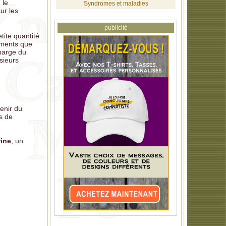
 le
Syndromes et maladies
ur les
publicité
tite quantité
liments que
harge du
sieurs
enir du
es de
ine
, un