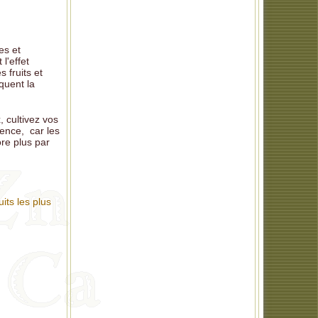
es et
l'effet
 fruits et
quent la
, cultivez vos
ience, car les
ore plus par
uits les plus