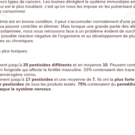
urs types de cancers. Les toxines dérèglent le système immunitaire en
 est le plus troublant, c'est qu'on nous les impose en les pulvérisant s
ns consommer.
stème est en bonne condition, il peut s'accomoder normalement d'une pe
va pouvoir contrôler et éliminer. Mais lorsque une grande partie des a
ntaminée, nous nous retrouvons face à un problème évident de surc
 possible réaction négative de l'organisme et au développement de plu
ves ou chroniques.
s plus toxiques:
nent jusqu'à
20 pesticides différents
et en moyenne
10
. Peuvent cont
un fongicide qui affecte la fertilité masculine. 33% contenaient des trac
cancérogène connu.
nnent jusqu'à
17 pesticides
et une moyenne de
7.
Ils ont la
plus forte
e pesticides
de tous les produits testés.
75%
contenaient du
perméthr
taque le système nerveux
.