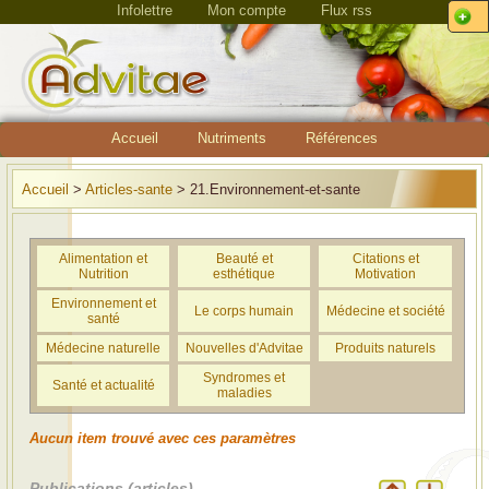
Infolettre
Mon compte
Flux rss
Accueil
Nutriments
Références
Accueil
>
Articles-sante
> 21.Environnement-et-sante
Alimentation et
Beauté et
Citations et
Nutrition
esthétique
Motivation
Environnement et
Le corps humain
Médecine et société
santé
Médecine naturelle
Nouvelles d'Advitae
Produits naturels
Syndromes et
Santé et actualité
maladies
Aucun item trouvé avec ces paramètres
Publications (articles)