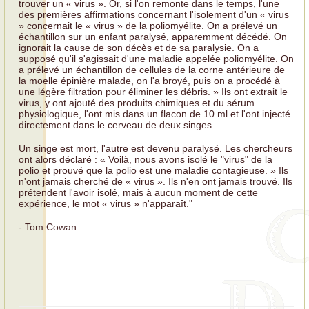
trouver un « virus ». Or, si l'on remonte dans le temps, l'une
des premières affirmations concernant l'isolement d'un « virus
» concernait le « virus » de la poliomyélite. On a prélevé un
échantillon sur un enfant paralysé, apparemment décédé. On
ignorait la cause de son décès et de sa paralysie. On a
supposé qu'il s'agissait d'une maladie appelée poliomyélite. On
a prélevé un échantillon de cellules de la corne antérieure de
la moelle épinière malade, on l'a broyé, puis on a procédé à
une légère filtration pour éliminer les débris. » Ils ont extrait le
virus, y ont ajouté des produits chimiques et du sérum
physiologique, l'ont mis dans un flacon de 10 ml et l'ont injecté
directement dans le cerveau de deux singes.
Un singe est mort, l'autre est devenu paralysé. Les chercheurs
ont alors déclaré : « Voilà, nous avons isolé le "virus" de la
polio et prouvé que la polio est une maladie contagieuse. » Ils
n'ont jamais cherché de « virus ». Ils n'en ont jamais trouvé. Ils
prétendent l'avoir isolé, mais à aucun moment de cette
expérience, le mot « virus » n'apparaît."
- Tom Cowan