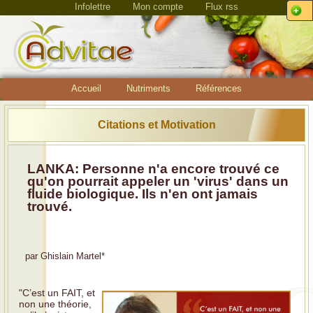
Infolettre
Mon compte
Flux rss
Accueil
Nutriments
Références
Citations et Motivation
LANKA: Personne n'a encore trouvé ce
qu'on pourrait appeler un 'virus' dans un
fluide biologique. Ils n'en ont jamais
trouvé.
par
Ghislain Martel
*
"C’est un FAIT, et
non une théorie,