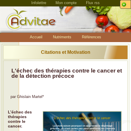
Infolettre
Mon compte
Flux rss
Accueil
Nutriments
Références
Citations et Motivation
L'échec des thérapies contre le cancer et
de la détection précoce
par
Ghislain Martel
*
L’échec des
thérapies
contre le
cancer.