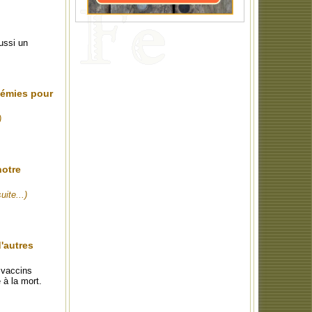
ussi un
démies pour
)
notre
suite...)
d'autres
 vaccins
 à la mort.