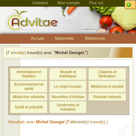
Infolettre
Mon compte
Flux rss
Accueil
Nutriments
Références
(7
article(s)
trouvé(s) avec
"Michel Georget."
)
Alimentation et
Beauté et
Citations et
Nutrition
esthétique
Motivation
Environnement et
Le corps humain
Médecine et société
santé
Médecine naturelle
Nouvelles d'Advitae
Produits naturels
Syndromes et
Santé et actualité
maladies
Résultats avec
Michel Georget
(
7
élément(s)
trouvé(s) )