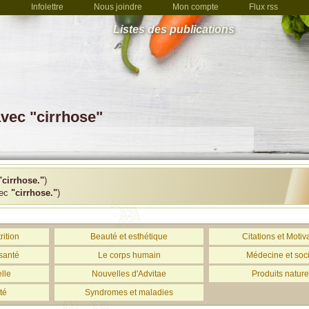
Infolettre
Nous joindre
Mon compte
Flux rss
Listes des publications
avec "cirrhose"
"cirrhose."
)
vec
"cirrhose."
)
rition
Beauté et esthétique
Citations et Motiv
santé
Le corps humain
Médecine et soc
lle
Nouvelles d'Advitae
Produits nature
té
Syndromes et maladies