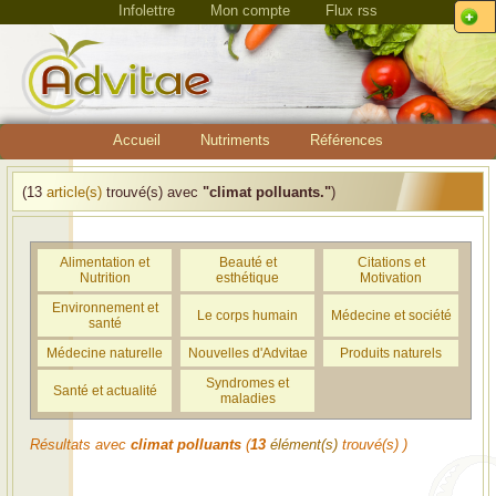
Infolettre
Mon compte
Flux rss
Accueil
Nutriments
Références
(13
article(s)
trouvé(s) avec
"climat polluants."
)
Alimentation et
Beauté et
Citations et
Nutrition
esthétique
Motivation
Environnement et
Le corps humain
Médecine et société
santé
Médecine naturelle
Nouvelles d'Advitae
Produits naturels
Syndromes et
Santé et actualité
maladies
Résultats avec
climat polluants
(
13
élément(s)
trouvé(s) )