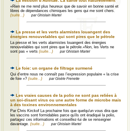
La mission d'Advitae: La santé tout naturellement
«Rien ne me rend plus heureux que de savoir en bonne santé et
libres de dépendances chimiques les gens qui me sont chers.
(suite...)
par Ghislain Martel
La presse et les verts alarmistes louangent des
énergies renouvelables qui sont pires que le pétrole
La presse et les verts alarmistes louangent des énergies
renouvelables qui sont pires que le pétrole.«Non, les Verts ne
sont pas « verts
(suite...)
par Ghislain Martel
Le foie: un organe de filtrage surmené
Qui d’entre nous ne connaît pas l’expression populaire « la crise
de foie »?
(suite...)
par Gisèle Frenette
Les vraies causes de la polio ne sont pas reliées à
un soi-disant virus ou une autre forme de microbe mais
à des toxines environnementales
Par Chris Kirckof La prochaine fois que quelqu'un vous dira que
les vaccins sont formidables parce qu'ils ont éradiqué la polio,
partagez ces informations et conseillez-lui de se renseigner
davantage.
(suite...)
par Ghislain Martel