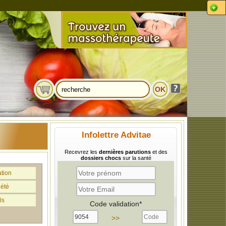
Infolettre Advitae
Recevrez les
dernières parutions
et des
dossiers chocs
sur la santé
ation
iété
ls
Code validation*
>>