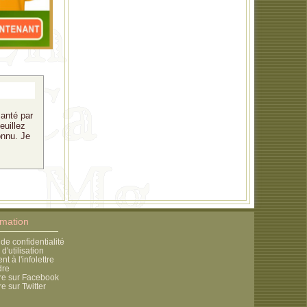
santé par
euillez
onnu. Je
rmation
 de confidentialité
d'utilisation
 à l'infolettre
dre
re sur Facebook
e sur Twitter