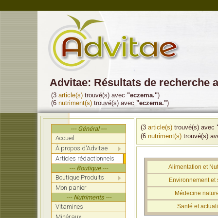
Advitae: Résultats de recherche
(3
article(s)
trouvé(s) avec
"eczema."
)
(6
nutriment(s)
trouvé(s) avec
"eczema."
)
(3
article(s)
trouvé(s) avec
--- Général ---
(6
nutriment(s)
trouvé(s) a
Accueil
À propos d'Advitae
Articles rédactionnels
Alimentation et Nut
--- Boutique ---
Boutique Produits
Environnement et 
Mon panier
Médecine nature
--- Nutriments ---
Vitamines
Santé et actuali
Minéraux