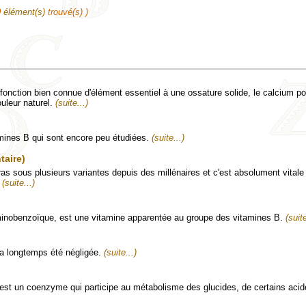
9
élément(s)
trouvé(s) )
 fonction bien connue d'élément essentiel à une ossature solide, le calcium p
ouleur naturel.
(suite...)
amines B qui sont encore peu étudiées.
(suite...)
taire)
sous plusieurs variantes depuis des millénaires et c'est absolument vitale 
.
(suite...)
minobenzoïque, est une vitamine apparentée au groupe des vitamines B.
(suite
a longtemps été négligée.
(suite...)
 est un coenzyme qui participe au métabolisme des glucides, de certains aci