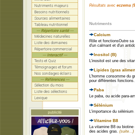
Résultats avec
eczema
(
Nutriments majeurs
Besoins nutritionnels
Sources alimentaires
Nutriments
Tableau nutritionnel
--- Répertoire santé ---
Calcium
Médecines naturelles
Rôle et fonctionsOutre sa
Liste des domaines
d'un calmant et d'un antid
Répertoire commercial
Inositol (B)
--- Interactif ---
Tests et Quiz
L'inositol est une des vit
Témoignages et forum
Lipides (gras alimen
Nos sondages éclairs
L'homme consomme du gras 
--- Références ---
pour différentes fonctions
Sélection du mois
Paba
Liste des sélections
Le paba, ou acide para-a
Lexique
Sélénium
L'importance du sélénium 
publicité
Vitamine B8
La vitamine B8 ou biotine
des acides gras.
(suite...)