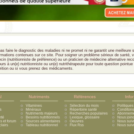
as faire le diagnostic des maladies ni ne promet ni ne garantit une meilleure 
formations contenues sur ce site. Pour soigner un problème sérieux de santé, v
cin (nutritionniste de préférence) ou un praticien de médecine alternative rec
ours à un(e) nutritionniste ou un(e) nutrithérapeute pour toute question pointue
trition ou si vous prenez des médicaments.
l
Nutriments
Références
Info
Vitamines
Sélection du mois
Politiques
s
Minéraux
Répertoire santé
Conditons 
Nutriments majeurs
Recherches populaires
Abonnement
nté
Besoins nutritionnels
Lexique, glossaire
Nous join
 et forum
Sources alimentaires
Oeuvres
Nous suiv
lairs
Tableau nutritionnel
Flux Rss
Nous suivr