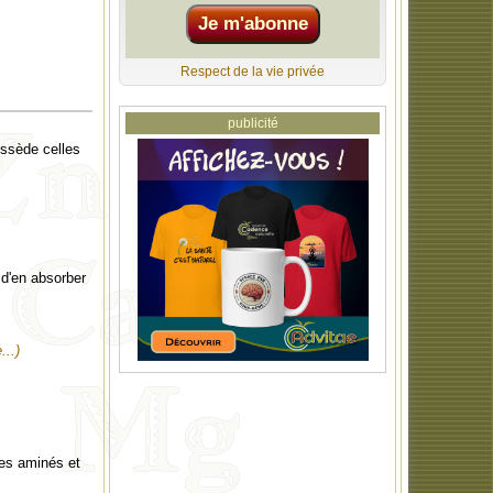
Respect de la vie privée
publicité
ossède celles
d'en absorber
...)
des aminés et