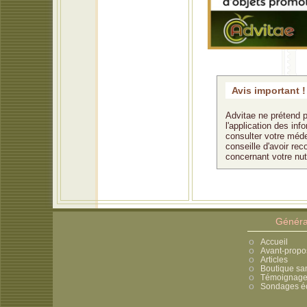
Avis important !
Advitae ne prétend p
l'application des in
consulter votre méde
conseille d'avoir rec
concernant votre nu
Généra
Accueil
Avant-propo
Articles
Boutique sa
Témoignages
Sondages éc