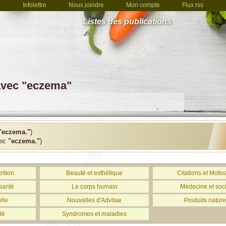
Infolettre
Nous joindre
Mon compte
Flux rss
Listes des publications
 avec "eczema"
"eczema."
)
vec
"eczema."
)
rition
Beauté et esthétique
Citations et Motiv
santé
Le corps humain
Médecine et soc
lle
Nouvelles d'Advitae
Produits nature
té
Syndromes et maladies