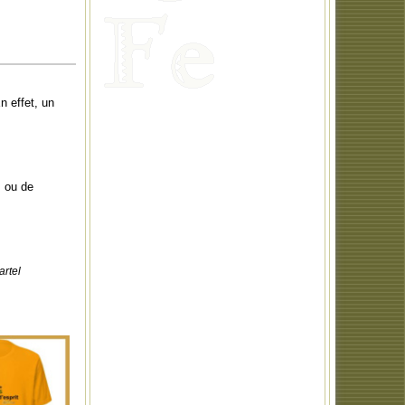
n effet, un
s ou de
artel