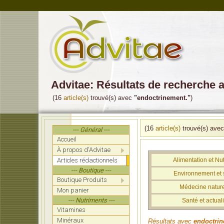
Advitae: Résultats de recherche 
(16
article(s)
trouvé(s) avec
"endoctrinement."
)
(16
article(s)
trouvé(s) ave
--- Général ---
Accueil
À propos d'Advitae
Articles rédactionnels
Alimentation et Nut
--- Boutique ---
Environnement et 
Boutique Produits
Médecine nature
Mon panier
--- Nutriments ---
Santé et actuali
Vitamines
Minéraux
Résultats avec
endoctri