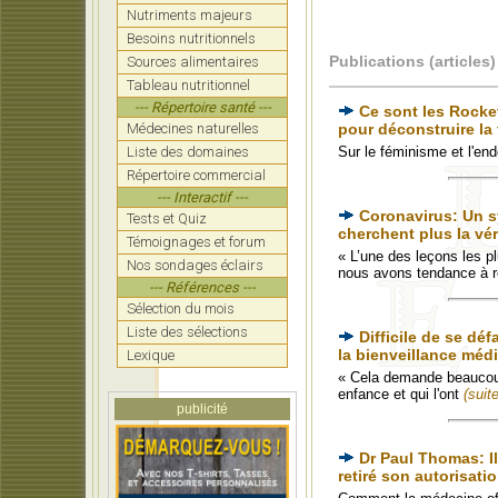
Nutriments majeurs
Besoins nutritionnels
Publications (articles)
Sources alimentaires
Tableau nutritionnel
--- Répertoire santé ---
Ce sont les Rockef
Médecines naturelles
pour déconstruire la 
Liste des domaines
Sur le féminisme et l'en
Répertoire commercial
--- Interactif ---
Coronavirus: Un s
Tests et Quiz
cherchent plus la vér
Témoignages et forum
« L’une des leçons les pl
Nos sondages éclairs
nous avons tendance à re
--- Références ---
Sélection du mois
Liste des sélections
Difficile de se d
la bienveillance médi
Lexique
« Cela demande beaucoup
enfance et qui l'ont
(suite
publicité
Dr Paul Thomas: Il
retiré son autorisatio