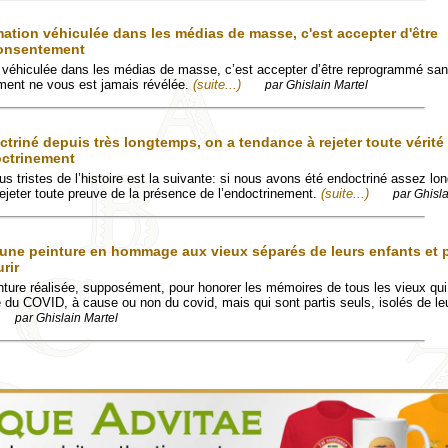
mation véhiculée dans les médias de masse, c'est accepter d'être
onsentement
n véhiculée dans les médias de masse, c’est accepter d’être reprogrammé san
nement ne vous est jamais révélée.
(suite...)
par Ghislain Martel
triné depuis très longtemps, on a tendance à rejeter toute vérité
octrinement
us tristes de l’histoire est la suivante: si nous avons été endoctriné assez l
jeter toute preuve de la présence de l’endoctrinement.
(suite...)
par Ghisla
 une peinture en hommage aux vieux séparés de leurs enfants et p
rir
nture réalisée, supposément, pour honorer les mémoires de tous les vieux qui
 du COVID, à cause ou non du covid, mais qui sont partis seuls, isolés de leu
par Ghislain Martel