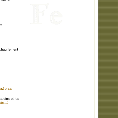
n Martel
rs
réchauffement
ité des
accins et les
ite...)