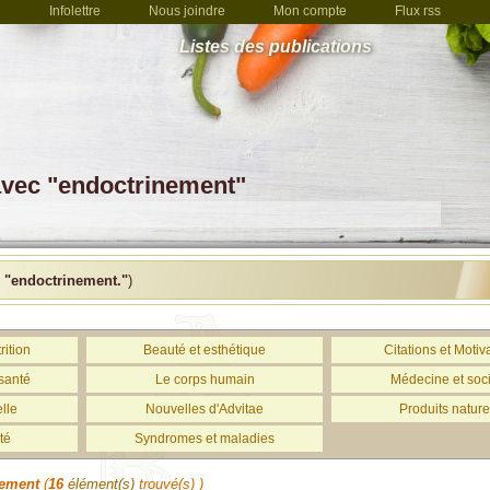
Infolettre
Nous joindre
Mon compte
Flux rss
Listes des publications
avec "endoctrinement"
c
"endoctrinement."
)
rition
Beauté et esthétique
Citations et Motiv
santé
Le corps humain
Médecine et soc
lle
Nouvelles d'Advitae
Produits nature
té
Syndromes et maladies
nement
(
16
élément(s)
trouvé(s) )