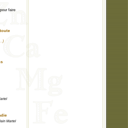
our faire
toute
..)
ns
artel
adie
lain Martel