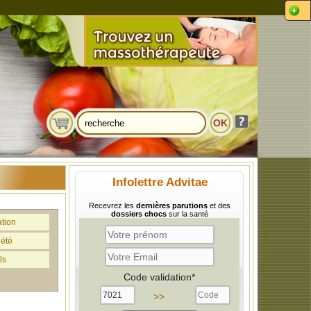
Infolettre Advitae
Recevrez les
dernières parutions
et des
dossiers chocs
sur la santé
ation
iété
ls
Code validation*
>>