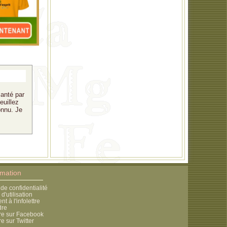
santé par
euillez
onnu. Je
rmation
 de confidentialité
d'utilisation
 à l'infolettre
dre
re sur Facebook
e sur Twitter