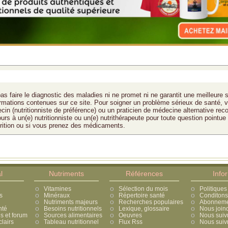
as faire le diagnostic des maladies ni ne promet ni ne garantit une meilleure 
formations contenues sur ce site. Pour soigner un problème sérieux de santé, v
cin (nutritionniste de préférence) ou un praticien de médecine alternative rec
ours à un(e) nutritionniste ou un(e) nutrithérapeute pour toute question pointue
trition ou si vous prenez des médicaments.
l
Nutriments
Références
Info
Vitamines
Sélection du mois
Politiques
s
Minéraux
Répertoire santé
Conditons 
Nutriments majeurs
Recherches populaires
Abonnement
nté
Besoins nutritionnels
Lexique, glossaire
Nous join
 et forum
Sources alimentaires
Oeuvres
Nous suiv
lairs
Tableau nutritionnel
Flux Rss
Nous suivr