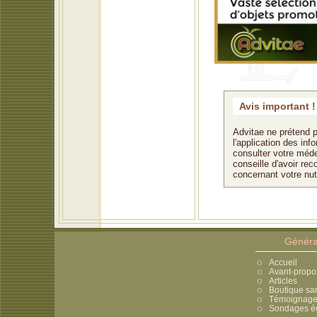
Avis important !
Advitae ne prétend p
l'application des in
consulter votre méde
conseille d'avoir rec
concernant votre nu
Généra
Accueil
Avant-propo
Articles
Boutique sa
Témoignages
Sondages éc