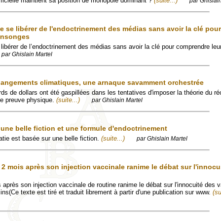
icielle maintient sa position de monopole dominant ?
(suite...)
par Ghislai
de se libérer de l'endoctrinement des médias sans avoir la clé pour
ensonges
e libérer de l’endoctrinement des médias sans avoir la clé pour comprendre leu
par Ghislain Martel
changements climatiques, une arnaque savamment orchestrée
ds de dollars ont été gaspillées dans les tentatives d'imposer la théorie du 
de preuve physique.
(suite...)
par Ghislain Martel
une belle fiction et une formule d'endoctrinement
tie est basée sur une belle fiction.
(suite...)
par Ghislain Martel
2 mois après son injection vaccinale ranime le débat sur l'innocu
après son injection vaccinale de routine ranime le débat sur l'innocuité des v
s(Ce texte est tiré et traduit librement à partir d'une publication sur www.
(su