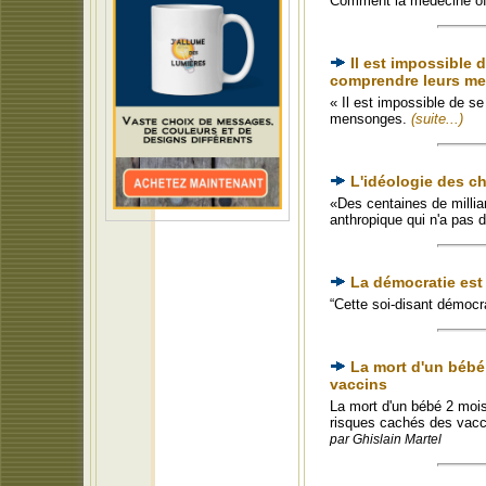
Comment la médecine off
Il est impossible 
comprendre leurs m
« Il est impossible de s
mensonges.
(suite...)
L'idéologie des 
«Des centaines de milliar
anthropique qui n'a pas 
La démocratie est 
“Cette soi-disant démocra
La mort d'un bébé 
vaccins
La mort d'un bébé 2 mois 
risques cachés des vaccin
par Ghislain Martel