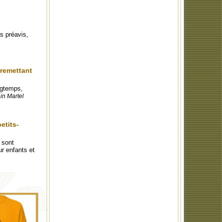
s préavis,
 remettant
ongtemps,
in Martel
etits-
 sont
r enfants et