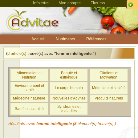
Infolettre
Mon compte
Flux rss
Accueil
Nutriments
Références
(8
article(s)
trouvé(s) avec
"femme intelligente."
)
Alimentation et
Beauté et
Citations et
Nutrition
esthétique
Motivation
Environnement et
Le corps humain
Médecine et société
santé
Médecine naturelle
Nouvelles d'Advitae
Produits naturels
Syndromes et
Santé et actualité
maladies
Résultats avec
femme intelligente
(
8
élément(s)
trouvé(s) )