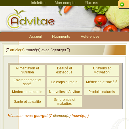
Infolettre
Mon compte
Flux rss
Accueil
Nutriments
Références
(7
article(s)
trouvé(s) avec
"georget."
)
Alimentation et
Beauté et
Citations et
Nutrition
esthétique
Motivation
Environnement et
Le corps humain
Médecine et société
santé
Médecine naturelle
Nouvelles d'Advitae
Produits naturels
Syndromes et
Santé et actualité
maladies
Résultats avec
georget
(
7
élément(s)
trouvé(s) )