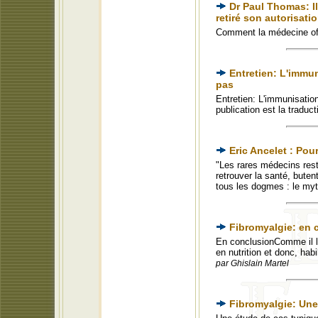
Dr Paul Thomas: Il
retiré son autorisatio
Comment la médecine off
Entretien: L'immu
pas
Entretien: L'immunisatio
publication est la traduc
Eric Ancelet : Pour
"Les rares médecins rest
retrouver la santé, buten
tous les dogmes : le myt
Fibromyalgie: en 
En conclusionComme il l
en nutrition et donc, ha
par Ghislain Martel
Fibromyalgie: Une