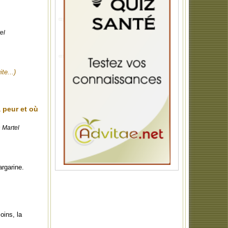
el
ite...)
 peur et où
n Martel
argarine.
oins, la