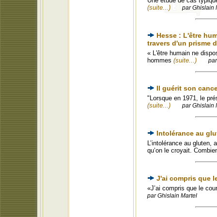
Une étude de cas typiqueL
(suite...)
par Ghislain 
Hesse : L'être hum
travers d'un prisme 
« L'être humain ne dispo
hommes
(suite...)
par
Il guérit son canc
"Lorsque en 1971, le prés
(suite...)
par Ghislain 
Intolérance au gl
L’intolérance au gluten,
qu’on le croyait. Combi
J'ai compris que l
«J’ai compris que le cour
par Ghislain Martel