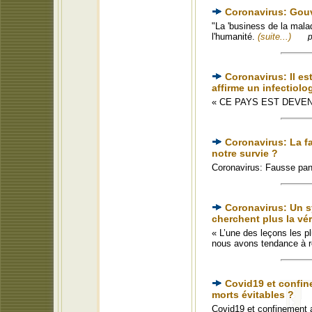
Coronavirus: Gou
"La 'business de la malad
l'humanité.
(suite...)
p
Coronavirus: Il e
affirme un infectiolo
« CE PAYS EST DEVE
Coronavirus: La f
notre survie ?
Coronavirus: Fausse pa
Coronavirus: Un s
cherchent plus la vér
« L’une des leçons les pl
nous avons tendance à re
Covid19 et confin
morts évitables ?
Covid19 et confinement 