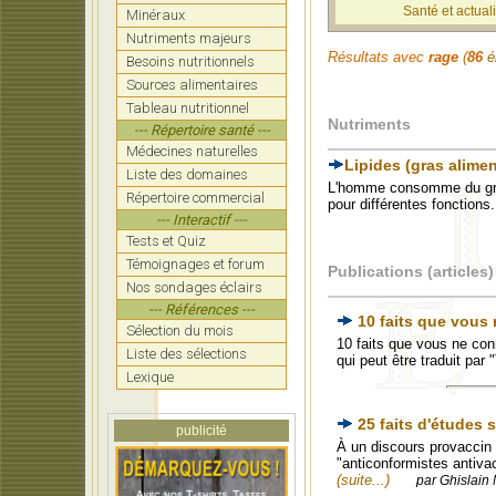
Santé et actuali
Minéraux
Nutriments majeurs
Résultats avec
rage
(
86
é
Besoins nutritionnels
Sources alimentaires
Tableau nutritionnel
Nutriments
--- Répertoire santé ---
Médecines naturelles
Lipides (gras alimen
Liste des domaines
L'homme consomme du gras 
Répertoire commercial
pour différentes fonctions
--- Interactif ---
Tests et Quiz
Témoignages et forum
Publications (articles)
Nos sondages éclairs
--- Références ---
10 faits que vous
Sélection du mois
10 faits que vous ne co
Liste des sélections
qui peut être traduit par
Lexique
25 faits d'études 
publicité
À un discours provaccin 
"anticonformistes antivac
(suite...)
par Ghislain 