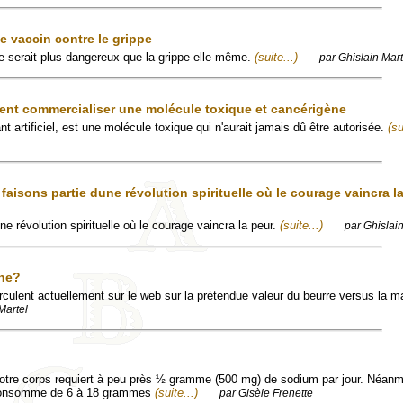
le vaccin contre le grippe
pe serait plus dangereux que la grippe elle-même.
(suite...)
par Ghislain Mart
t commercialiser une molécule toxique et cancérigène
t artificiel, est une molécule toxique qui n'aurait jamais dû être autorisée.
(su
aisons partie dune révolution spirituelle où le courage vaincra la
ne révolution spirituelle où le courage vaincra la peur.
(suite...)
par Ghislai
ine?
rculent actuellement sur le web sur la prétendue valeur du beurre versus la m
Martel
otre corps requiert à peu près ½ gramme (500 mg) de sodium par jour. Néanm
consomme de 6 à 18 grammes
(suite...)
par Gisèle Frenette