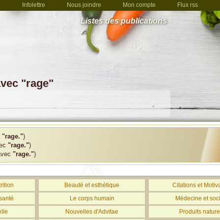
Infolettre
Nous joindre
Mon compte
Flux rss
Listes des publications
avec "rage"
c
"rage."
)
vec
"rage."
)
avec
"rage."
)
rition
Beauté et esthétique
Citations et Motiv
santé
Le corps humain
Médecine et soc
lle
Nouvelles d'Advitae
Produits nature