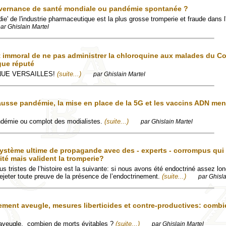
vernance de santé mondiale ou pandémie spontanée ?
ie' de l'industrie pharmaceutique est la plus grosse tromperie et fraude dans l'
ar Ghislain Martel
st immoral de ne pas administrer la chloroquine aux malades du C
gue réputé
NUE VERSAILLES!
(suite...)
par Ghislain Martel
ausse pandémie, la mise en place de la 5G et les vaccins ADN men
ndémie ou complot des modialistes.
(suite...)
par Ghislain Martel
ystème ultime de propagande avec des - experts - corrompus qui
ité mais valident la tromperie?
us tristes de l’histoire est la suivante: si nous avons été endoctriné assez l
jeter toute preuve de la présence de l’endoctrinement.
(suite...)
par Ghisla
ement aveugle, mesures liberticides et contre-productives: combi
aveugle, combien de morts évitables ?
(suite...)
par Ghislain Martel