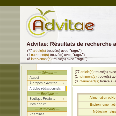
Advitae: Résultats de recherche 
(77
article(s)
trouvé(s) avec
"rage."
)
(1
nutriment(s)
trouvé(s) avec
"rage."
)
(8
intervenant(s)
trouvé(s) avec
"rage."
)
(77
article(s)
trouvé(s) ave
--- Général ---
(1
nutriment(s)
trouvé(s) a
Accueil
(8
intervenant(s)
trouvé(s) 
À propos d'Advitae
Articles rédactionnels
--- Boutique ---
Alimentation et Nut
Boutique Produits
Mon panier
Environnement et 
--- Nutriments ---
Médecine nature
Vitamines