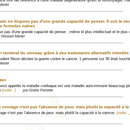
e titre fait référence à cette maladie dégénérative qu'est la fibromyalgie, mai
Martel
ain ne dispose pas d'une grande capacité de penser. Il voit le m
de formules naïves
se pas d'une grande capacité de penser ; même le plus intellectuel et le plus 
 Ghislain Martel
er terminal du cerveau grâce à des traitements alternatifs interdits
ident Nixon déclare la guerre contre le cancer, 1 personne sur 30 était touch
Martel
uten
 aussi appelée la maladie coeliaque est une maladie auto-immune beaucoup pl
en
(suite...)
par Gisèle Frenette
e courage n'est pas l'absence de peur, mais plutôt la capacité à la
age n’est pas l’absence de peur, mais plutôt la capacité à la vaincre.
(suite...