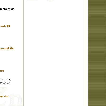
histoire de
ovid-19
acent-ils
 ne
ongtemps,
in Martel
en de