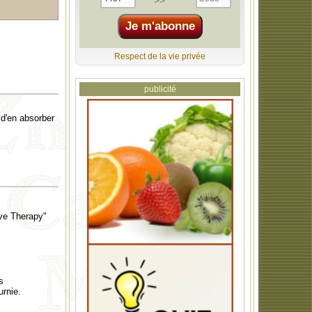
>>
Respect de la vie privée
publicité
d'en absorber
ive Therapy"
s
urnie.