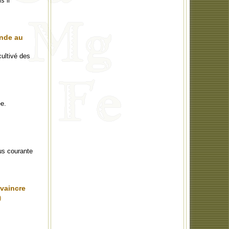
s il
onde au
cultivé des
ée.
us courante
 vaincre
)