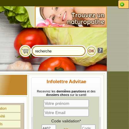
Infolettre Advitae
Recevrez les
dernières parutions
et des
dossiers chocs
sur la santé
ation
iété
Code validation*
ls