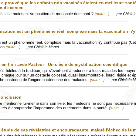
 a prouvé que les enfants non vaccinés étaient en meilleure santé
n d'exercer.
icielle maintient sa position de monopole dominant ?
(suite...)
par Ghislai
nisation est un phénomène réel, complexe mais la vaccination n'y
n est un phénomène réel, complexe mais la vaccination n'y contribue pas (Cet
tion
(suite...)
par Ghislain Martel
 en finir avec Pasteur - Un siècle de mystification scientifique
és fidèles à la tradition, qui s'évertuent à redonner à leurs malades les moye
t chaque jour sur un obstacle colossal, quasi insurmontable, lourd, rigide et
he pastorien de l'origine bactérienne des maladies.
(suite...)
par Ghislain M
conclusion
e mentionne lui-même dans son livre, les médecins ne sont pas nécessaire
bilités à comprendre l'importance des nutriments dans la santé.
(suite...)
 étude de cas révélatrice et encourageante, malgré l'échec de la