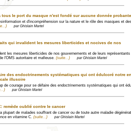
 tous le port du masque n'est fondé sur aucune donnée probant
sinformation et d'incompréhension sur la nature et le rôle des masques et des
e...)
par Ghislain Martel
its qui invalident les mesures liberticides et nocives de nos
ident les mesures liberticides de nos gouvernements et de leurs représentants 
 de l'OMS autoritaire et mafieuse.
(suite...)
par Ghislain Martel
éfaire des endoctrinements systématiques qui ont édulcoré notre e
cale illusoire
 de courage pour se défaire des endoctrinements systématiques qui ont édu
...)
par Ghislain Martel
C: remède oublié contre le cancer
la plupart de malades souffrant de cancer ou de toute autre maladie dégénéra
ence en vitamine C.
(suite...)
par Ghislain Martel