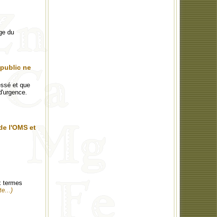
age du
 public ne
essé et que
d'urgence.
de l'OMS et
x termes
te...)