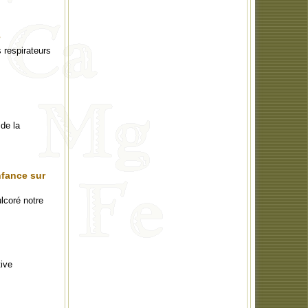
e
 respirateurs
de la
nfance sur
lcoré notre
tive