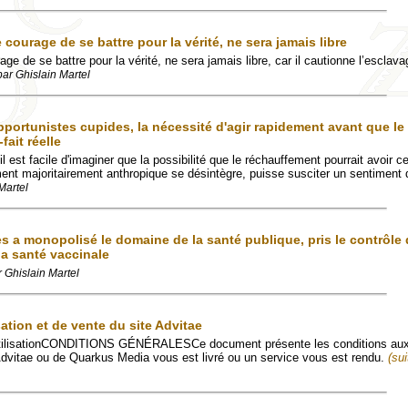
 courage de se battre pour la vérité, ne sera jamais libre
rage de se battre pour la vérité, ne sera jamais libre, car il cautionne l’esclav
par Ghislain Martel
pportunistes cupides, la nécessité d'agir rapidement avant que le
-fait réelle
l est facile d'imaginer que la possibilité que le réchauffement pourrait avoir c
ent majoritairement anthropique se désintègre, puisse susciter un sentiment 
Martel
s a monopolisé le domaine de la santé publique, pris le contrôle 
la santé vaccinale
r Ghislain Martel
sation et de vente du site Advitae
d'utilisationCONDITIONS GÉNÉRALESCe document présente les conditions au
Advitae ou de Quarkus Media vous est livré ou un service vous est rendu.
(sui