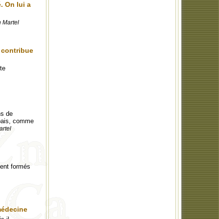
. On lui a
n Martel
 contribue
te
ns de
 épais, comme
artel
ment formés
 médecine