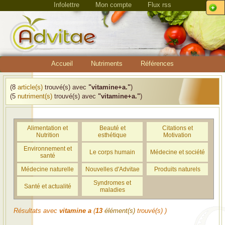
Infolettre
Mon compte
Flux rss
Accueil
Nutriments
Références
(8
article(s)
trouvé(s) avec
"vitamine+a."
)
(5
nutriment(s)
trouvé(s) avec
"vitamine+a."
)
Alimentation et
Beauté et
Citations et
Nutrition
esthétique
Motivation
Environnement et
Le corps humain
Médecine et société
santé
Médecine naturelle
Nouvelles d'Advitae
Produits naturels
Syndromes et
Santé et actualité
maladies
Résultats avec
vitamine a
(
13
élément(s)
trouvé(s) )