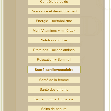
Contrôle du poids
Croissance et développement
Énergie + métabolisme
Multi-Vitamines + minéraux
Nutrition sportive
Protéines + acides aminés
Relaxation + Sommeil
Santé cardiovasculaire
Santé de la femme
Santé des enfants
Santé homme + prostate
Soins de beauté