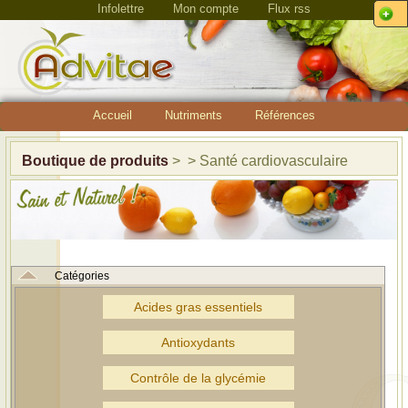
Infolettre
Mon compte
Flux rss
Accueil
Nutriments
Références
Boutique de produits
> > Santé cardiovasculaire
Catégories
Acides gras essentiels
Antioxydants
Contrôle de la glycémie