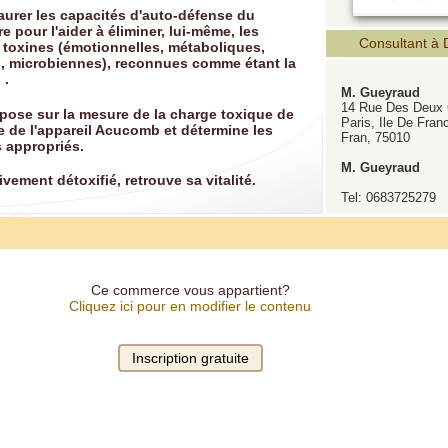
taurer les capacités d'auto-défense du
 pour l'aider à éliminer, lui-même, les
Consultant à 
e toxines (émotionnelles, métaboliques,
, microbiennes), reconnues comme étant la
 .
M. Gueyraud
14 Rue Des Deux
pose sur la mesure de la charge toxique de
Paris, Ile De Fran
de de l'appareil Acucomb et détermine les
Fran, 75010
s appropriés.
M. Gueyraud
vement détoxifié, retrouve sa vitalité.
Tel: 0683725279
Ce commerce vous appartient?
Cliquez ici pour en modifier le contenu