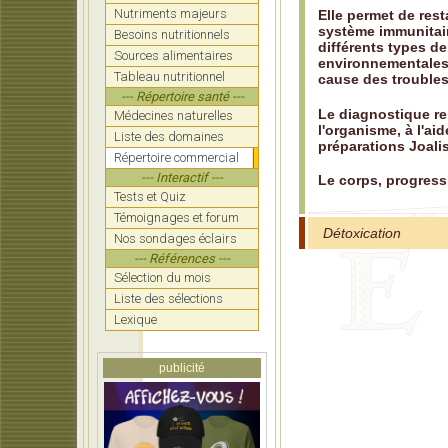
Nutriments majeurs
Elle permet de res
système immunitaire
Besoins nutritionnels
différents types d
Sources alimentaires
environnementales
Tableau nutritionnel
cause des troubles
--- Répertoire santé ---
Le diagnostique re
Médecines naturelles
l'organisme, à l'ai
Liste des domaines
préparations Joali
Répertoire commercial
--- Interactif ---
Le corps, progressi
Tests et Quiz
Témoignages et forum
Détoxication
Nos sondages éclairs
--- Références ---
Sélection du mois
Liste des sélections
Lexique
publicité