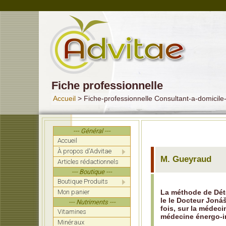
Fiche professionnelle
Accueil
> Fiche-professionnelle Consultant-a-domici
--- Général ---
Accueil
À propos d'Advitae
M. Gueyraud
Articles rédactionnels
--- Boutique ---
Boutique Produits
Mon panier
La méthode de Déto
le le Docteur Jonáš
--- Nutriments ---
fois, sur la médeci
Vitamines
médecine énergo-in
Minéraux