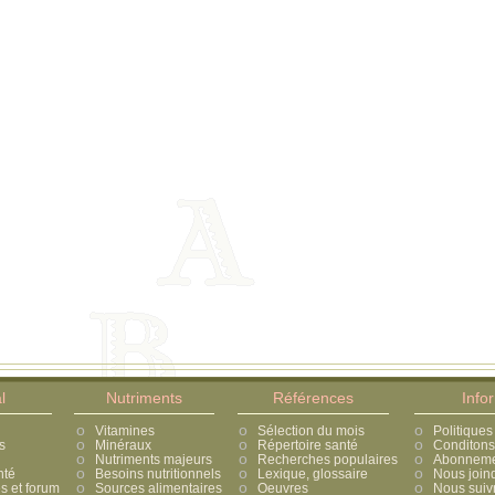
l
Nutriments
Références
Info
Vitamines
Sélection du mois
Politiques
s
Minéraux
Répertoire santé
Conditons 
Nutriments majeurs
Recherches populaires
Abonnement
nté
Besoins nutritionnels
Lexique, glossaire
Nous join
 et forum
Sources alimentaires
Oeuvres
Nous suiv