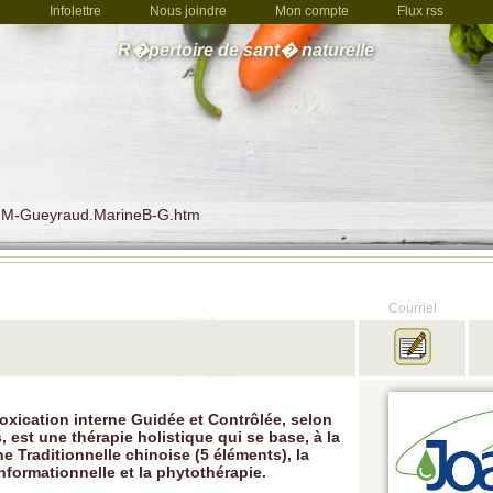
Infolettre
Nous joindre
Mon compte
Flux rss
R�pertoire de sant� naturelle
le-M-Gueyraud.MarineB-G.htm
Courriel
xication interne Guidée et Contrôlée, selon
, est une thérapie holistique qui se base, à la
ne Traditionnelle chinoise (5 éléments), la
formationnelle et la phytothérapie.