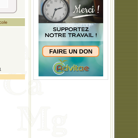
École
1