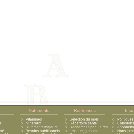
l
Nutriments
Références
Info
Vitamines
Sélection du mois
Politiques
s
Minéraux
Répertoire santé
Conditons 
Nutriments majeurs
Recherches populaires
Abonnement
nté
Besoins nutritionnels
Lexique, glossaire
Nous join