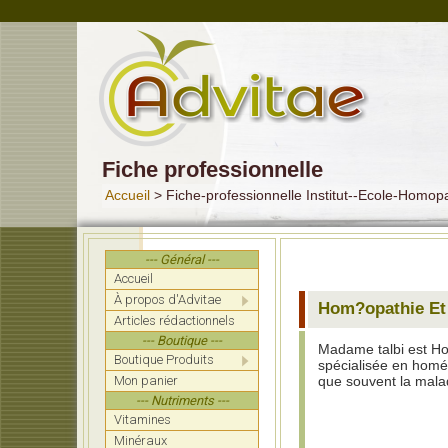
Fiche professionnelle
Accueil
> Fiche-professionnelle Institut--Ecole-Homop
--- Général ---
Accueil
À propos d'Advitae
Hom?opathie Et
Articles rédactionnels
--- Boutique ---
Madame talbi est H
Boutique Produits
spécialisée en homéo
Mon panier
que souvent la mala
--- Nutriments ---
Vitamines
Minéraux