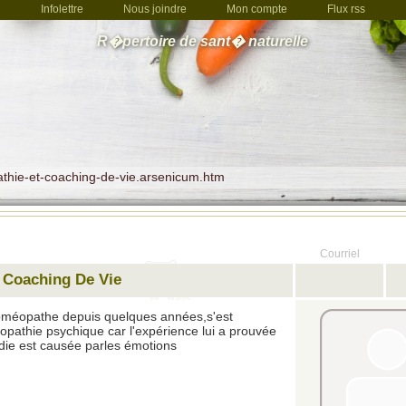
Infolettre
Nous joindre
Mon compte
Flux rss
R�pertoire de sant� naturelle
athie-et-coaching-de-vie.arsenicum.htm
Courriel
 Coaching De Vie
oméopathe depuis quelques années,s'est
pathie psychique car l'expérience lui a prouvée
die est causée parles émotions