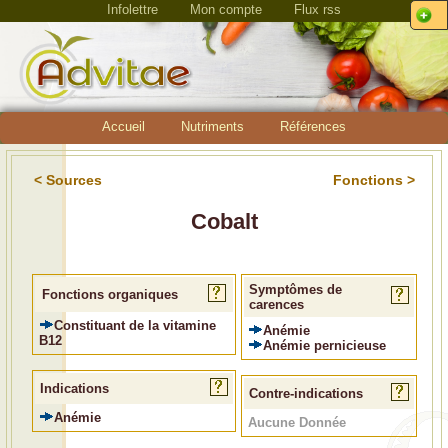
Infolettre
Mon compte
Flux rss
Accueil
Nutriments
Références
< Sources
Fonctions >
Cobalt
Symptômes de
Fonctions organiques
carences
Constituant de la vitamine
Anémie
B12
Anémie pernicieuse
Indications
Contre-indications
Anémie
Aucune Donnée